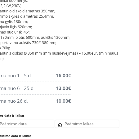
iniai duomenys:
 2,2kW,230V;
ntinio disko diametras 350mm;
inimo skylės diametras 25,4mm;
mo gylis 130mm;
jūvio ilgis 620mm;
mas nuo 0° iki 45°;
 1180mm, plotis 600mm, aukštis 1300mm;
sportavimo aukštis 730/1380mm;
s 70kg.
ntinis diskas Ø 350 mm (mm nusidėvėjimas) – 15.00eur. (minimalus
m)
a nuo 1 - 5 d.
16.00
€
a nuo 6 - 25 d.
13.00
€
ma nuo 26 d.
10.00
€
s data ir laikas
inimo data ir laikas