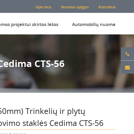
Apie mus
Nuomos sąlygos
Kontaktai
amos projektui skirtos lėšos
Automobilių nuoma
 Cedima CTS-56
50mm) Trinkelių ir plytų
ovimo staklės Cedima CTS-56