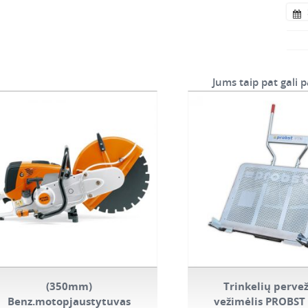
Jums taip pat gali p
(350mm)
Trinkelių perve
Benz.motopjaustytuvas
vežimėlis PROBST