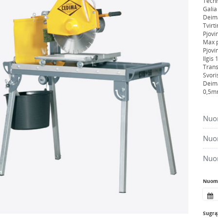
Techn
Galia
Deima
Tvirt
Pjovi
Max p
Pjovi
Ilgis
Tran
Svori
Deima
0,5m
Nuom
Nuom
Nuo
Nuomo
Sugrąž