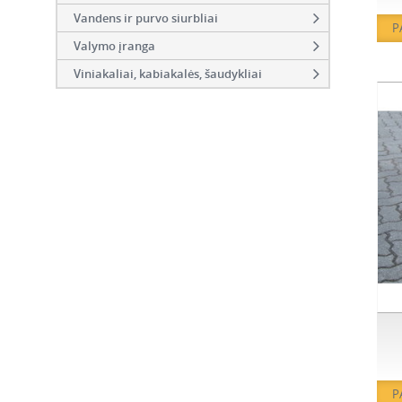
Vandens ir purvo siurbliai
P
Valymo įranga
Viniakaliai, kabiakalės, šaudykliai
P