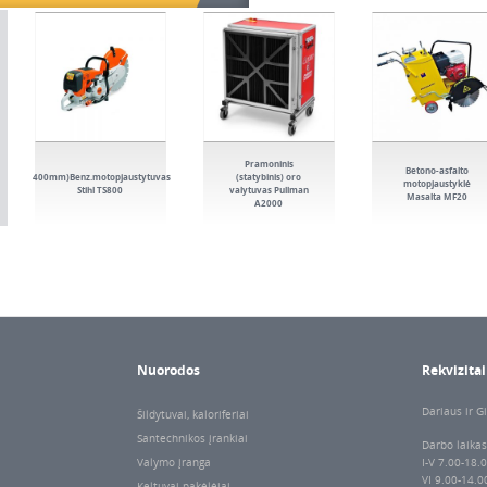
Pramoninis
Betono-asfalto
(400mm)Benz.motopjaustytuvas
(statybinis) oro
motopjaustyklė
Stihl TS800
valytuvas Pullman
Masalta MF20
A2000
Nuorodos
Rekvizitai
Dariaus ir Gi
Šildytuvai, kaloriferiai
Santechnikos įrankiai
Darbo laikas
Valymo įranga
I-V 7.00-18.
VI 9.00-14.0
Keltuvai-pakėlėjai