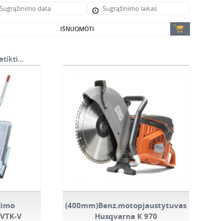
IŠNUOMOTI
atikti…
žimo
(400mm)Benz.motopjaustytuvas
 VTK-V
Husqvarna K 970