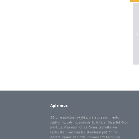
Apie mus
Siūlome aukštos kokybės, plataus asortimento
statybinių, valymo, sodo-daržo ir kt. sričių priežiūros
įrankius. Visa nuomotis siūloma technika yra
techniškai tvarkinga ir sistemingai prižiūrima.
Garantuojame, kad mūsų nuomojami technikos