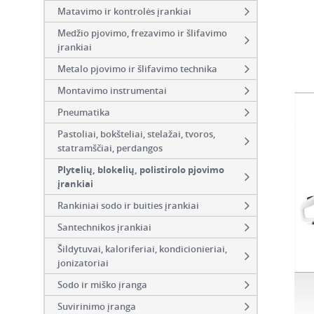
Matavimo ir kontrolės įrankiai
Medžio pjovimo, frezavimo ir šlifavimo
įrankiai
Metalo pjovimo ir šlifavimo technika
Montavimo instrumentai
Pneumatika
Pastoliai, bokšteliai, stelažai, tvoros,
statramščiai, perdangos
Plytelių, blokelių, polistirolo pjovimo
įrankiai
Rankiniai sodo ir buities įrankiai
Santechnikos įrankiai
Šildytuvai, kaloriferiai, kondicionieriai,
jonizatoriai
Sodo ir miško įranga
Suvirinimo įranga