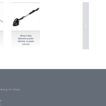
Sienų ir lubų
šlifavimo įrankis
FESTOOL PLANEX
LHS 225
reno g. 47, Vilnius
00
0