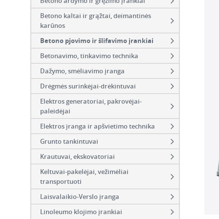
Betono ardymo ir gręžimo įrankiai
Betono kaltai ir grąžtai, deimantinės
karūnos
Betono pjovimo ir šlifavimo įrankiai
Betonavimo, tinkavimo technika
Dažymo, smėliavimo įranga
Drėgmės surinkėjai-drėkintuvai
Elektros generatoriai, pakrovėjai-
paleidėjai
Elektros įranga ir apšvietimo technika
Grunto tankintuvai
Krautuvai, ekskovatoriai
Keltuvai-pakelėjai, vežimėliai
transportuoti
Laisvalaikio-Verslo įranga
Linoleumo klojimo įrankiai