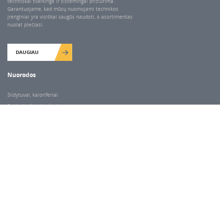
techniškai tvarkinga ir sistemingai prižiūrima.
Garantuojame, kad mūsų nuomojami technikos
įrenginiai yra visiškai saugūs naudoti, o asortimentas
nuolat plečiasi.
DAUGIAU
Nuorodos
Šildytuvai, kaloriferiai
Santechnikos įrankiai
Valymo įranga
Keltuvai-pakėlėjai
Betono kaltai ir grąžtai
Rekvizitai
Dariaus ir Gireno g. 47, Vilnius
Darbo laikas
I-V 7.00-18.00
VI 9.00-14.00