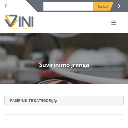
Search bar place.
Suvirinimo įranga
ARMATŪROS LANKSTYMO, RIŠIMO IR KARPYMO
ĮRANKIAI
BETONO ARDYMO IR GRĘŽIMO ĮRANKIAI
BETONO KALTAI IR GRĄŽTAI, DEIMANTINĖS
KARŪNOS
PASIRINKITE KATEGORIJĄ:
BETONO PJOVIMO IR ŠLIFAVIMO ĮRANKIAI
Armatūros lankstymo, rišimo ir karpymo įrankiai
BETONAVIMO, TINKAVIMO TECHNIKA
Betono ardymo ir gręžimo įrankiai
DAŽYMO, SMĖLIAVIMO ĮRANGA
Betono kaltai ir grąžtai, deimantinės karūnos