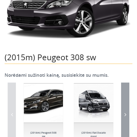
(2015m) Peugeot 308 sw
Norėdami sužinoti kainą, susisiekite su mumis.
(2014m) Peugeot 508
(2010m) Fiat Ducato
(201
sw
maxi