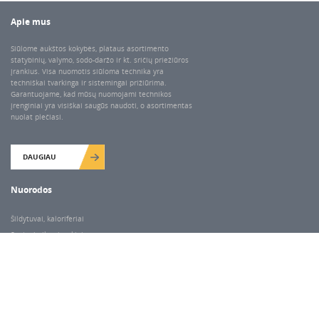
Apie mus
Siūlome aukštos kokybės, plataus asortimento
statybinių, valymo, sodo-daržo ir kt. sričių priežiūros
įrankius. Visa nuomotis siūloma technika yra
techniškai tvarkinga ir sistemingai prižiūrima.
Garantuojame, kad mūsų nuomojami technikos
įrenginiai yra visiškai saugūs naudoti, o asortimentas
nuolat plečiasi.
DAUGIAU
Nuorodos
Šildytuvai, kaloriferiai
Santechnikos įrankiai
Valymo įranga
Keltuvai-pakėlėjai
Betono kaltai ir grąžtai
Rekvizitai