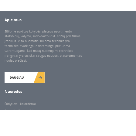
Apie mus
Siūlome aukštos kokybės, plataus asortimento
statybinių, valymo, sodo-daržo ir kt. sričių priežiūros
įrankius. Visa nuomotis siūloma technika yra
techniškai tvarkinga ir sistemingai prižiūrima.
Garantuojame, kad mūsų nuomojami technikos
įrenginiai yra visiškai saugūs naudoti, o asortimentas
nuolat plečiasi.
DAUGIAU
Nuorodos
Šildytuvai, kaloriferiai
Santechnikos įrankiai
Valymo įranga
Keltuvai-pakėlėjai
Betono kaltai ir grąžtai