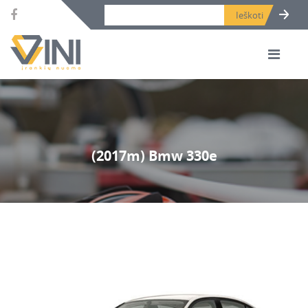
Search bar place.
(2017m) Bmw 330e