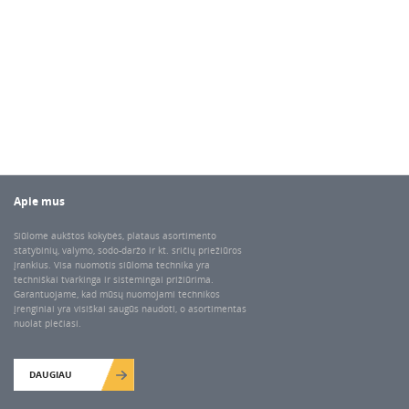
Apie mus
Siūlome aukštos kokybės, plataus asortimento
statybinių, valymo, sodo-daržo ir kt. sričių priežiūros
įrankius. Visa nuomotis siūloma technika yra
techniškai tvarkinga ir sistemingai prižiūrima.
Garantuojame, kad mūsų nuomojami technikos
įrenginiai yra visiškai saugūs naudoti, o asortimentas
nuolat plečiasi.
DAUGIAU