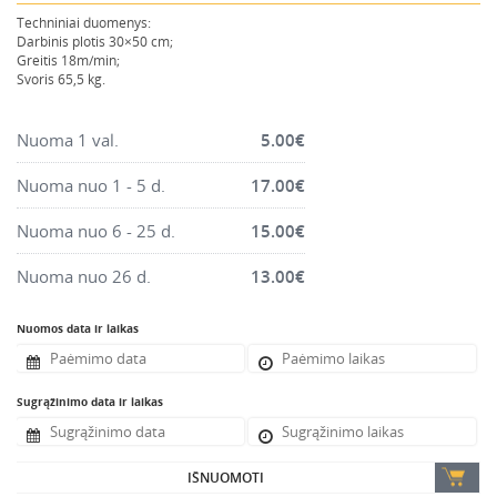
Montavimo instrumentai
Techniniai duomenys:
Darbinis plotis 30×50 cm;
Pneumatika
Greitis 18m/min;
Svoris 65,5 kg.
Pastoliai, bokšteliai, stelažai, tvoros, statramščiai,
perdangos
Nuoma 1 val.
5.00
€
Plytelių, blokelių, polistirolo pjovimo įrankiai
Rankiniai sodo ir buities įrankiai
Nuoma nuo 1 - 5 d.
17.00
€
Santechnikos įrankiai
Nuoma nuo 6 - 25 d.
15.00
€
Šildytuvai, kaloriferiai, kondicionieriai, jonizatoriai
Nuoma nuo 26 d.
13.00
€
Sodo ir miško įranga
Suvirinimo įranga
Nuomos data ir laikas
Vandens ir purvo siurbliai
Valymo įranga
Sugrąžinimo data ir laikas
Viniakaliai, kabiakalės, šaudykliai
IŠNUOMOTI