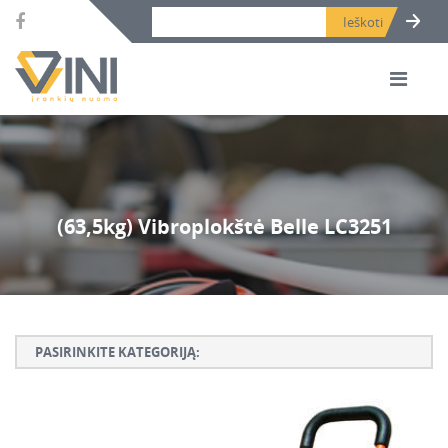
Search bar place.
(63,5kg) Vibroplokštė Belle LC3251
PASIRINKITE KATEGORIJĄ:
Armatūros lankstymo, rišimo ir karpymo įrankiai
Betono ardymo ir gręžimo įrankiai
Betono kaltai ir grąžtai, deimantinės karūnos