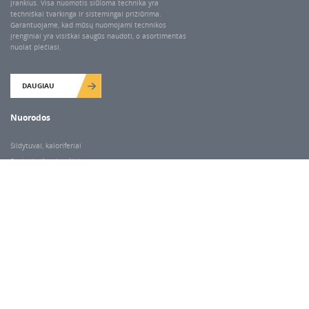
įrankius. Visa nuomotis siūloma technika yra
techniškai tvarkinga ir sistemingai prižiūrima.
Garantuojame, kad mūsų nuomojami technikos
įrenginiai yra visiškai saugūs naudoti, o asortimentas
nuolat plečiasi.
DAUGIAU
Nuorodos
Šildytuvai, kaloriferiai
Santechnikos įrankiai
Valymo įranga
Keltuvai-pakėlėjai
Betono kaltai ir grąžtai
Rekvizitai
Dariaus ir Gireno g. 47, Vilnius
Darbo laikas
I-V 7.00-18.00
VI 9.00-14.00