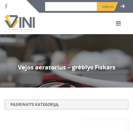
Search bar place.
Vejos aeratorius – grėblys Fiskars
PASIRINKITE KATEGORIJĄ:
Armatūros lankstymo, rišimo ir karpymo įrankiai
Betono ardymo ir gręžimo įrankiai
Betono kaltai ir grąžtai, deimantinės karūnos