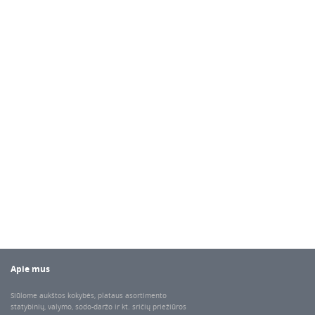
Apie mus
Siūlome aukštos kokybės, plataus asortimento
statybinių, valymo, sodo-daržo ir kt. sričių priežiūros