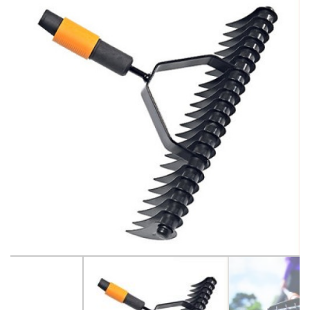
Betono pjovimo ir šlifavimo įrankiai
Betonavimo, tinkavimo technika
Dažymo, smėliavimo įranga
Drėgmės surinkėjai-drėkintuvai
Elektros generatoriai, pakrovėjai-paleidėjai
Elektros įranga ir apšvietimo technika
Grunto tankintuvai
Krautuvai, ekskovatoriai
Keltuvai-pakelėjai, vežimėliai transportuoti
Laisvalaikio-Verslo įranga
Linoleumo klojimo įrankiai
Matavimo ir kontrolės įrankiai
Medžio pjovimo, frezavimo ir šlifavimo įrankiai
Metalo pjovimo ir šlifavimo technika