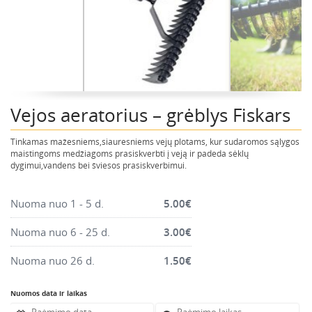
Montavimo instrumentai
Pneumatika
Pastoliai, bokšteliai, stelažai, tvoros, statramščiai,
perdangos
Plytelių, blokelių, polistirolo pjovimo įrankiai
Vejos aeratorius – grėblys Fiskars
Rankiniai sodo ir buities įrankiai
Santechnikos įrankiai
Tinkamas mažesniems,siauresniems vejų plotams, kur sudaromos sąlygos
Šildytuvai, kaloriferiai, kondicionieriai, jonizatoriai
maistingoms medžiagoms prasiskverbti į veją ir padeda sėklų
dygimui,vandens bei šviesos prasiskverbimui.
Sodo ir miško įranga
Suvirinimo įranga
Nuoma nuo 1 - 5 d.
5.00
€
Vandens ir purvo siurbliai
Nuoma nuo 6 - 25 d.
3.00
€
Valymo įranga
Nuoma nuo 26 d.
1.50
€
Viniakaliai, kabiakalės, šaudykliai
Nuomos data ir laikas