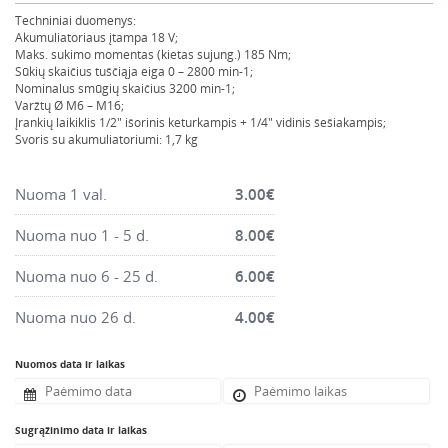
Montavimo instrumentai
Techniniai duomenys:
Akumuliatoriaus įtampa 18 V;
Pneumatika
Maks. sukimo momentas (kietas sujung.) 185 Nm;
Sūkių skaičius tuščiąja eiga 0 – 2800 min-1;
Pastoliai, bokšteliai, stelažai, tvoros, statramščiai,
Nominalus smūgių skaičius 3200 min-1;
perdangos
Varžtų Ø M6 – M16;
Įrankių laikiklis 1/2″ išorinis keturkampis + 1/4″ vidinis šešiakampis;
Plytelių, blokelių, polistirolo pjovimo įrankiai
Svoris su akumuliatoriumi: 1,7 kg
Rankiniai sodo ir buities įrankiai
Santechnikos įrankiai
Nuoma 1 val.
3.00
€
Šildytuvai, kaloriferiai, kondicionieriai, jonizatoriai
Nuoma nuo 1 - 5 d.
8.00
€
Sodo ir miško įranga
Nuoma nuo 6 - 25 d.
6.00
€
Suvirinimo įranga
Vandens ir purvo siurbliai
Nuoma nuo 26 d.
4.00
€
Valymo įranga
Nuomos data ir laikas
Viniakaliai, kabiakalės, šaudykliai
Sugrąžinimo data ir laikas