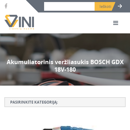
Search bar place.
Akumuliatorinis veržliasukis BOSCH GDX
18V-180
PASIRINKITE KATEGORIJĄ:
Armatūros lankstymo, rišimo ir karpymo įrankiai
Betono ardymo ir gręžimo įrankiai
Betono kaltai ir grąžtai, deimantinės karūnos