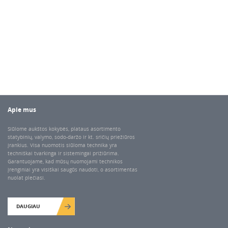
Apie mus
Siūlome aukštos kokybės, plataus asortimento
statybinių, valymo, sodo-daržo ir kt. sričių priežiūros
įrankius. Visa nuomotis siūloma technika yra
techniškai tvarkinga ir sistemingai prižiūrima.
Garantuojame, kad mūsų nuomojami technikos
įrenginiai yra visiškai saugūs naudoti, o asortimentas
nuolat plečiasi.
DAUGIAU