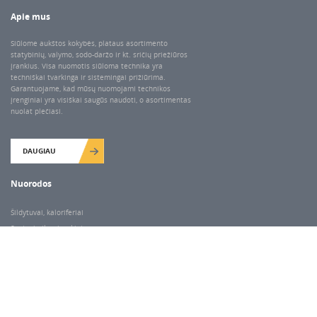
Apie mus
Siūlome aukštos kokybės, plataus asortimento
statybinių, valymo, sodo-daržo ir kt. sričių priežiūros
įrankius. Visa nuomotis siūloma technika yra
techniškai tvarkinga ir sistemingai prižiūrima.
Garantuojame, kad mūsų nuomojami technikos
įrenginiai yra visiškai saugūs naudoti, o asortimentas
nuolat plečiasi.
DAUGIAU
Nuorodos
Šildytuvai, kaloriferiai
Santechnikos įrankiai
Valymo įranga
Keltuvai-pakėlėjai
Betono kaltai ir grąžtai
Rekvizitai