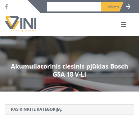
Search bar place.
Akumuliatorinis tiesinis pjūklas Bosch
GSA 18 V-LI
PASIRINKITE KATEGORIJĄ:
Armatūros lankstymo, rišimo ir karpymo įrankiai
Betono ardymo ir gręžimo įrankiai
Betono kaltai ir grąžtai, deimantinės karūnos