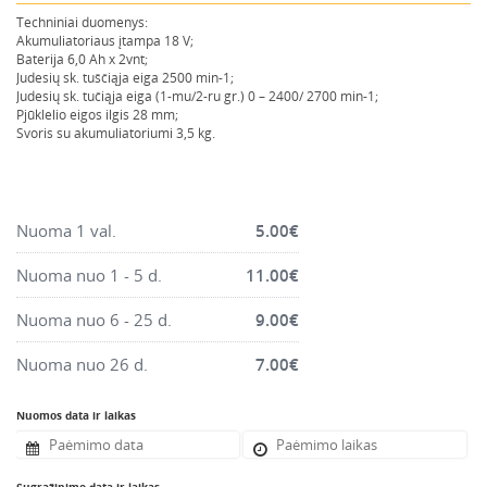
Montavimo instrumentai
Techniniai duomenys:
Akumuliatoriaus įtampa 18 V;
Pneumatika
Baterija 6,0 Ah x 2vnt;
Judesių sk. tuščiąja eiga 2500 min-1;
Pastoliai, bokšteliai, stelažai, tvoros, statramščiai,
Judesių sk. tučiąja eiga (1-mu/2-ru gr.) 0 – 2400/ 2700 min-1;
perdangos
Pjūklelio eigos ilgis 28 mm;
Svoris su akumuliatoriumi 3,5 kg.
Plytelių, blokelių, polistirolo pjovimo įrankiai
Rankiniai sodo ir buities įrankiai
Santechnikos įrankiai
Nuoma 1 val.
5.00
€
Šildytuvai, kaloriferiai, kondicionieriai, jonizatoriai
Sodo ir miško įranga
Nuoma nuo 1 - 5 d.
11.00
€
Suvirinimo įranga
Nuoma nuo 6 - 25 d.
9.00
€
Vandens ir purvo siurbliai
Nuoma nuo 26 d.
7.00
€
Valymo įranga
Viniakaliai, kabiakalės, šaudykliai
Nuomos data ir laikas