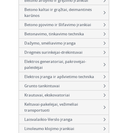
Betono ardymo ir gręžimo įrankiai
Betono kaltai ir grąžtai, deimantinės
karūnos
Betono pjovimo ir šlifavimo įrankiai
Betonavimo, tinkavimo technika
Dažymo, smėliavimo įranga
Drėgmės surinkėjai-drėkintuvai
Elektros generatoriai, pakrovėjai-
paleidėjai
Elektros įranga ir apšvietimo technika
Grunto tankintuvai
Krautuvai, ekskovatoriai
Keltuvai-pakelėjai, vežimėliai
transportuoti
Laisvalaikio-Verslo įranga
Linoleumo klojimo įrankiai