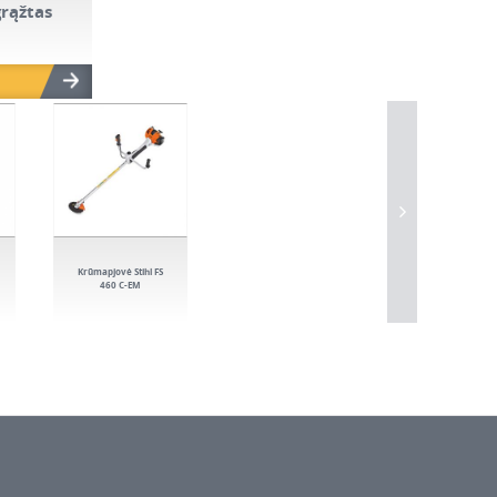
grąžtas
Krūmapjovė Stihl FS
460 C-EM