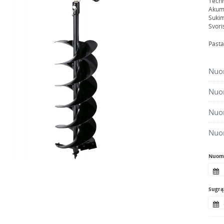
Techn
Akumu
Suki
Svori
Pasta
Nuom
Nuom
Nuom
Nuo
Nuomo
Sugrąž