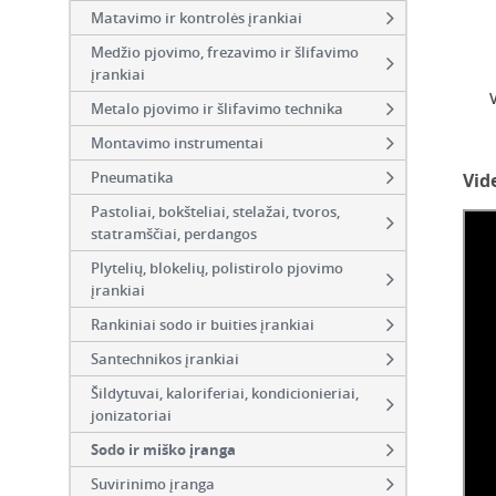
Matavimo ir kontrolės įrankiai
Medžio pjovimo, frezavimo ir šlifavimo
įrankiai
Metalo pjovimo ir šlifavimo technika
Montavimo instrumentai
Pneumatika
Vid
Pastoliai, bokšteliai, stelažai, tvoros,
statramščiai, perdangos
Plytelių, blokelių, polistirolo pjovimo
įrankiai
Rankiniai sodo ir buities įrankiai
Santechnikos įrankiai
Šildytuvai, kaloriferiai, kondicionieriai,
jonizatoriai
Sodo ir miško įranga
Suvirinimo įranga