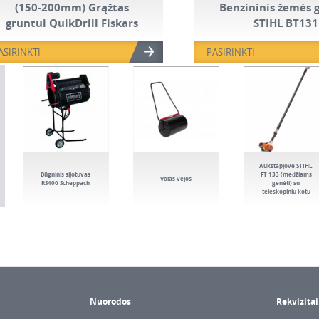
(150-200mm) Grąžtas
Benzininis žemės 
gruntui QuikDrill Fiskars
STIHL BT131
ASIRINKTI
PASIRINKTI
Aukštapjovė STIHL
Būgninis sijotuvas
FT 133 (medžiams
Volas vejos
RS400 Scheppach
genėti) su
teleskopiniu kotu
Nuorodos
Rekvizitai