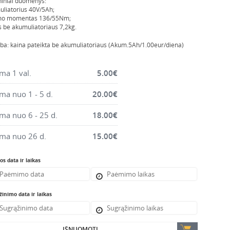
iniai duomenys:
liatorius 40V/5Ah;
mo momentas 136/55Nm;
s be akumuliatoriaus 7,2kg.
ba: kaina pateikta be akumuliatoriaus (Akum.5Ah/1.00eur/diena)
a 1 val.
5.00
€
a nuo 1 - 5 d.
20.00
€
a nuo 6 - 25 d.
18.00
€
ma nuo 26 d.
15.00
€
s data ir laikas
inimo data ir laikas
IŠNUOMOTI