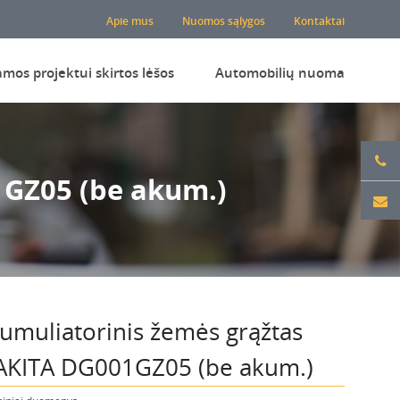
Apie mus
Nuomos sąlygos
Kontaktai
amos projektui skirtos lėšos
Automobilių nuoma
1GZ05 (be akum.)
umuliatorinis žemės grąžtas
KITA DG001GZ05 (be akum.)