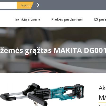
Įrankių nuoma
Prekės pardavimui
ES par
 žemės grąžtas MAKITA DG00
Ak
MA