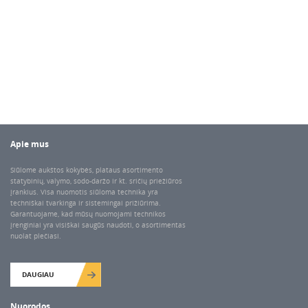
Apie mus
Siūlome aukštos kokybės, plataus asortimento
statybinių, valymo, sodo-daržo ir kt. sričių priežiūros
įrankius. Visa nuomotis siūloma technika yra
techniškai tvarkinga ir sistemingai prižiūrima.
Garantuojame, kad mūsų nuomojami technikos
įrenginiai yra visiškai saugūs naudoti, o asortimentas
nuolat plečiasi.
DAUGIAU
Nuorodos