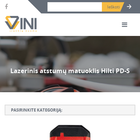
Search bar place.
Lazerinis atstumų matuoklis Hilti PD-S
PASIRINKITE KATEGORIJĄ:
Armatūros lankstymo, rišimo ir karpymo įrankiai
Betono ardymo ir gręžimo įrankiai
Betono kaltai ir grąžtai, deimantinės karūnos