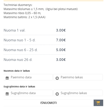
Montavimo instrumentai
Techniniai duomenys:
Matavimo tikslumas ± 1,5 mm; (ilgiui bei plotui matuoti)
Pneumatika
Matavimo ribos 0,05 – 60 m;
Maitinimo šaltinis: 2 x 1,5 (AAA)
Pastoliai, bokšteliai, stelažai, tvoros, statramščiai,
perdangos
Nuoma 1 val.
3.00
€
Plytelių, blokelių, polistirolo pjovimo įrankiai
Rankiniai sodo ir buities įrankiai
Nuoma nuo 1 - 5 d.
7.00
€
Santechnikos įrankiai
Nuoma nuo 6 - 25 d.
5.00
€
Šildytuvai, kaloriferiai, kondicionieriai, jonizatoriai
Nuoma nuo 26 d.
3.00
€
Sodo ir miško įranga
Suvirinimo įranga
Nuomos data ir laikas
Vandens ir purvo siurbliai
Valymo įranga
Sugrąžinimo data ir laikas
Viniakaliai, kabiakalės, šaudykliai
IŠNUOMOTI