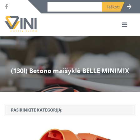
Search bar place.
(130l) Betono maišyklė BELLE MINIMIX
PASIRINKITE KATEGORIJĄ:
Armatūros lankstymo, rišimo ir karpymo įrankiai
Betono ardymo ir gręžimo įrankiai
Betono kaltai ir grąžtai, deimantinės karūnos