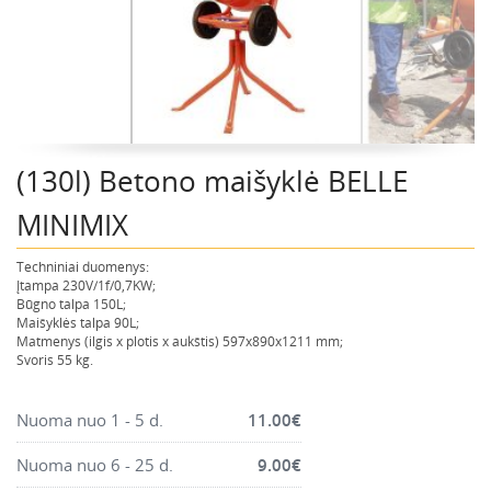
Montavimo instrumentai
Pneumatika
Pastoliai, bokšteliai, stelažai, tvoros, statramščiai,
perdangos
Plytelių, blokelių, polistirolo pjovimo įrankiai
(130l) Betono maišyklė BELLE
Rankiniai sodo ir buities įrankiai
Santechnikos įrankiai
MINIMIX
Šildytuvai, kaloriferiai, kondicionieriai, jonizatoriai
Techniniai duomenys:
Sodo ir miško įranga
Įtampa 230V/1f/0,7KW;
Būgno talpa 150L;
Suvirinimo įranga
Maišyklės talpa 90L;
Matmenys (ilgis x plotis x aukštis) 597x890x1211 mm;
Vandens ir purvo siurbliai
Svoris 55 kg.
Valymo įranga
Viniakaliai, kabiakalės, šaudykliai
Nuoma nuo 1 - 5 d.
11.00
€
Nuoma nuo 6 - 25 d.
9.00
€