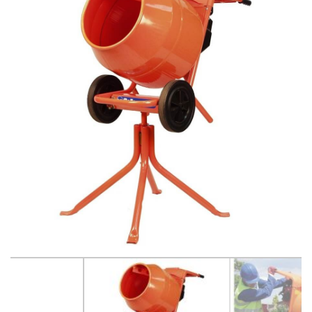
Betono pjovimo ir šlifavimo įrankiai
Betonavimo, tinkavimo technika
Dažymo, smėliavimo įranga
Drėgmės surinkėjai-drėkintuvai
Elektros generatoriai, pakrovėjai-paleidėjai
Elektros įranga ir apšvietimo technika
Grunto tankintuvai
Krautuvai, ekskovatoriai
Keltuvai-pakelėjai, vežimėliai transportuoti
Laisvalaikio-Verslo įranga
Linoleumo klojimo įrankiai
Matavimo ir kontrolės įrankiai
Medžio pjovimo, frezavimo ir šlifavimo įrankiai
Metalo pjovimo ir šlifavimo technika