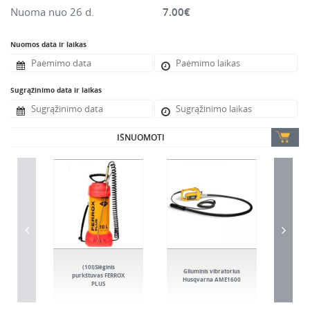
Nuoma nuo 26 d.
7.00
€
Nuomos data ir laikas
Sugrąžinimo data ir laikas
IŠNUOMOTI
(10l)Slėginis
(1
Giluminis vibratorius
purkštuvas FERROX
beton
Husqvarna AME1600
PLUS