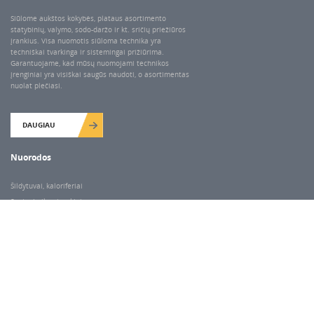
Siūlome aukštos kokybės, plataus asortimento
statybinių, valymo, sodo-daržo ir kt. sričių priežiūros
įrankius. Visa nuomotis siūloma technika yra
techniškai tvarkinga ir sistemingai prižiūrima.
Garantuojame, kad mūsų nuomojami technikos
įrenginiai yra visiškai saugūs naudoti, o asortimentas
nuolat plečiasi.
DAUGIAU
Nuorodos
Šildytuvai, kaloriferiai
Santechnikos įrankiai
Valymo įranga
Keltuvai-pakėlėjai
Betono kaltai ir grąžtai
Rekvizitai
Dariaus ir Gireno g. 47, Vilnius