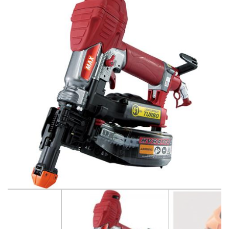
Betono pjovimo ir šlifavimo įrankiai
Betonavimo, tinkavimo technika
Dažymo, smėliavimo įranga
Drėgmės surinkėjai-drėkintuvai
Elektros generatoriai, pakrovėjai-paleidėjai
Elektros įranga ir apšvietimo technika
Grunto tankintuvai
Krautuvai, ekskovatoriai
Keltuvai-pakelėjai, vežimėliai transportuoti
Laisvalaikio-Verslo įranga
Linoleumo klojimo įrankiai
Matavimo ir kontrolės įrankiai
Medžio pjovimo, frezavimo ir šlifavimo įrankiai
Metalo pjovimo ir šlifavimo technika