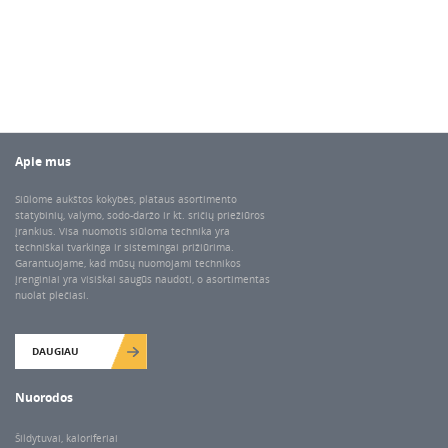
Apie mus
Siūlome aukštos kokybės, plataus asortimento
statybinių, valymo, sodo-daržo ir kt. sričių priežiūros
įrankius. Visa nuomotis siūloma technika yra
techniškai tvarkinga ir sistemingai prižiūrima.
Garantuojame, kad mūsų nuomojami technikos
įrenginiai yra visiškai saugūs naudoti, o asortimentas
nuolat plečiasi.
DAUGIAU
Nuorodos
Šildytuvai, kaloriferiai