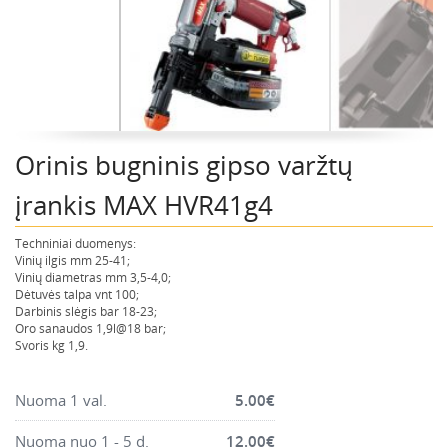
Montavimo instrumentai
Pneumatika
Pastoliai, bokšteliai, stelažai, tvoros, statramščiai,
perdangos
Plytelių, blokelių, polistirolo pjovimo įrankiai
Orinis bugninis gipso varžtų
Rankiniai sodo ir buities įrankiai
Santechnikos įrankiai
įrankis MAX HVR41g4
Šildytuvai, kaloriferiai, kondicionieriai, jonizatoriai
Techniniai duomenys:
Sodo ir miško įranga
Vinių ilgis mm 25-41;
Vinių diametras mm 3,5-4,0;
Suvirinimo įranga
Dėtuvės talpa vnt 100;
Darbinis slėgis bar 18-23;
Vandens ir purvo siurbliai
Oro sanaudos 1,9l@18 bar;
Valymo įranga
Svoris kg 1,9.
Viniakaliai, kabiakalės, šaudykliai
Nuoma 1 val.
5.00
€
Nuoma nuo 1 - 5 d.
12.00
€