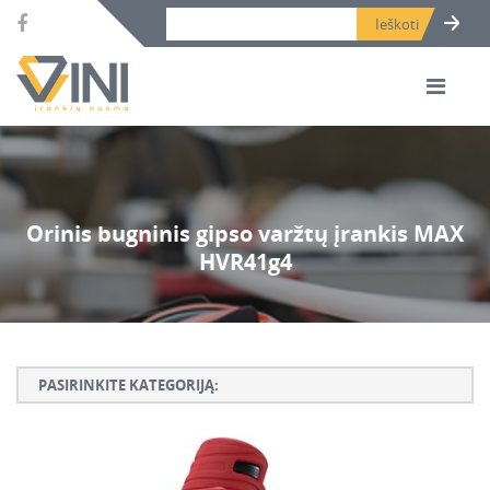
Search bar place.
Orinis bugninis gipso varžtų įrankis MAX
HVR41g4
PASIRINKITE KATEGORIJĄ:
Armatūros lankstymo, rišimo ir karpymo įrankiai
Betono ardymo ir gręžimo įrankiai
Betono kaltai ir grąžtai, deimantinės karūnos