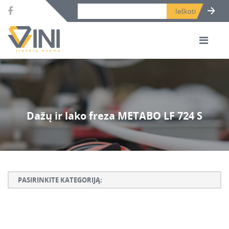
Search bar place.
Dažų ir lako freza METABO LF 724 S
PASIRINKITE KATEGORIJĄ:
Armatūros lankstymo, rišimo ir karpymo įrankiai
Betono ardymo ir gręžimo įrankiai
Betono kaltai ir grąžtai, deimantinės karūnos