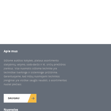
Apie mus
Siūlome aukštos kokybės, plataus asortimento
statybinių, valymo, sodo-daržo ir kt. sričių priežiūros
įrankius. Visa nuomotis siūloma technika yra
techniškai tvarkinga ir sistemingai prižiūrima.
Garantuojame, kad mūsų nuomojami technikos
įrenginiai yra visiškai saugūs naudoti, o asortimentas
nuolat plečiasi.
DAUGIAU
Nuorodos