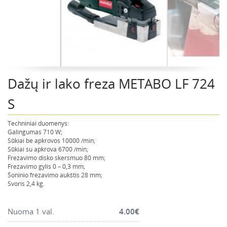
Montavimo instrumentai
Pneumatika
Pastoliai, bokšteliai, stelažai, tvoros, statramščiai,
perdangos
Plytelių, blokelių, polistirolo pjovimo įrankiai
Dažų ir lako freza METABO LF 724
Rankiniai sodo ir buities įrankiai
Santechnikos įrankiai
S
Šildytuvai, kaloriferiai, kondicionieriai, jonizatoriai
Techniniai duomenys:
Sodo ir miško įranga
Galingumas 710 W;
Sūkiai be apkrovos 10000 /min;
Suvirinimo įranga
Sūkiai su apkrova 6700 /min;
Frezavimo disko skersmuo 80 mm;
Vandens ir purvo siurbliai
Frezavimo gylis 0 – 0,3 mm;
Valymo įranga
Šoninio frezavimo aukštis 28 mm;
Svoris 2,4 kg.
Viniakaliai, kabiakalės, šaudykliai
Nuoma 1 val.
4.00
€