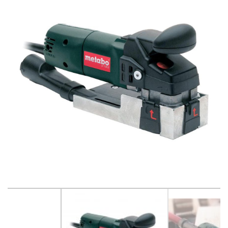
Betono pjovimo ir šlifavimo įrankiai
Betonavimo, tinkavimo technika
Dažymo, smėliavimo įranga
Drėgmės surinkėjai-drėkintuvai
Elektros generatoriai, pakrovėjai-paleidėjai
Elektros įranga ir apšvietimo technika
Grunto tankintuvai
Krautuvai, ekskovatoriai
Keltuvai-pakelėjai, vežimėliai transportuoti
Laisvalaikio-Verslo įranga
Linoleumo klojimo įrankiai
Matavimo ir kontrolės įrankiai
Medžio pjovimo, frezavimo ir šlifavimo įrankiai
Metalo pjovimo ir šlifavimo technika