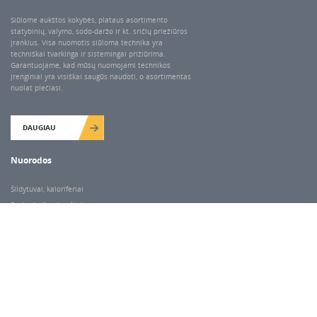
Siūlome aukštos kokybės, plataus asortimento
statybinių, valymo, sodo-daržo ir kt. sričių priežiūros
įrankius. Visa nuomotis siūloma technika yra
techniškai tvarkinga ir sistemingai prižiūrima.
Garantuojame, kad mūsų nuomojami technikos
įrenginiai yra visiškai saugūs naudoti, o asortimentas
nuolat plečiasi.
DAUGIAU
Nuorodos
Šildytuvai, kaloriferiai
Santechnikos įrankiai
Valymo įranga
Keltuvai-pakėlėjai
Betono kaltai ir grąžtai
Rekvizitai
Dariaus ir Gireno g. 47, Vilnius