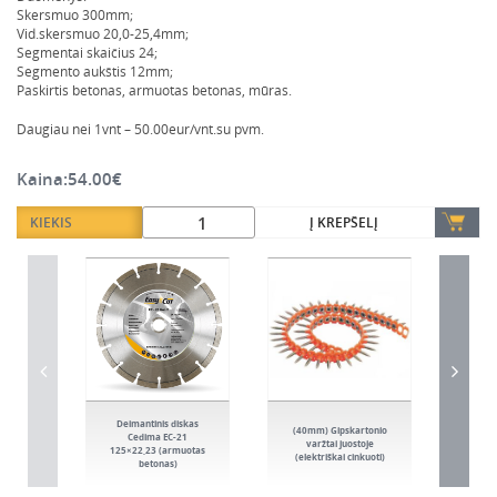
Skersmuo 300mm;
Vid.skersmuo 20,0-25,4mm;
Segmentai skaičius 24;
Segmento aukštis 12mm;
Paskirtis betonas, armuotas betonas, mūras.
Daugiau nei 1vnt – 50.00eur/vnt.su pvm.
Kaina:
54.00
€
KIEKIS
Į KREPŠELĮ
Deimantinis diskas
(40mm) Gipskartonio
Medž
Cedima EC-21
varžtai juostoje
„Tex
125×22,23 (armuotas
(elektriškai cinkuoti)
(sta
betonas)