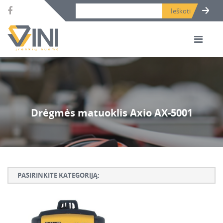
Search bar place.
Drėgmės matuoklis Axio AX-5001
PASIRINKITE KATEGORIJĄ:
Armatūros lankstymo, rišimo ir karpymo įrankiai
Betono ardymo ir gręžimo įrankiai
Betono kaltai ir grąžtai, deimantinės karūnos