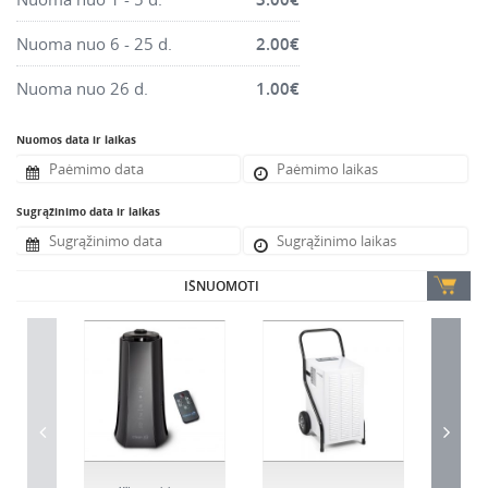
Montavimo instrumentai
Nuoma nuo 6 - 25 d.
2.00
€
Pneumatika
Pastoliai, bokšteliai, stelažai, tvoros, statramščiai,
Nuoma nuo 26 d.
1.00
€
perdangos
Plytelių, blokelių, polistirolo pjovimo įrankiai
Nuomos data ir laikas
Rankiniai sodo ir buities įrankiai
Santechnikos įrankiai
Sugrąžinimo data ir laikas
Šildytuvai, kaloriferiai, kondicionieriai, jonizatoriai
Sodo ir miško įranga
IŠNUOMOTI
Suvirinimo įranga
Vandens ir purvo siurbliai
Valymo įranga
Viniakaliai, kabiakalės, šaudykliai