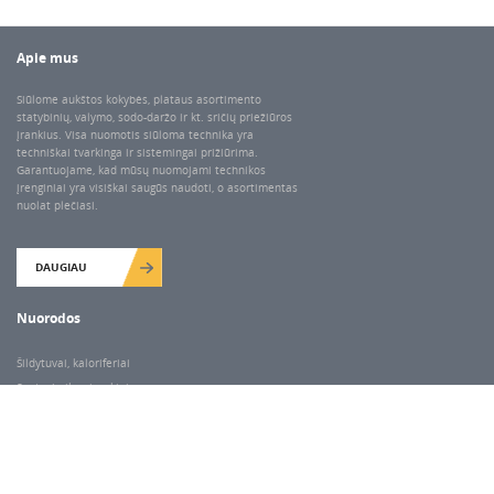
Apie mus
Siūlome aukštos kokybės, plataus asortimento
statybinių, valymo, sodo-daržo ir kt. sričių priežiūros
įrankius. Visa nuomotis siūloma technika yra
techniškai tvarkinga ir sistemingai prižiūrima.
Garantuojame, kad mūsų nuomojami technikos
įrenginiai yra visiškai saugūs naudoti, o asortimentas
nuolat plečiasi.
DAUGIAU
Nuorodos
Šildytuvai, kaloriferiai
Santechnikos įrankiai
Valymo įranga
Keltuvai-pakėlėjai
Betono kaltai ir grąžtai