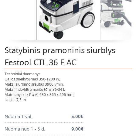
Montavimo instrumentai
Pneumatika
Pastoliai, bokšteliai, stelažai, tvoros, statramščiai,
perdangos
Plytelių, blokelių, polistirolo pjovimo įrankiai
Statybinis-pramoninis siurblys
Rankiniai sodo ir buities įrankiai
Santechnikos įrankiai
Festool CTL 36 E AC
Šildytuvai, kaloriferiai, kondicionieriai, jonizatoriai
Techniniai duomenys:
Sodo ir miško įranga
Galios sueikvojimas 350-1200 W;
Maks. siurbimo srautas 3900 l/min;
Suvirinimo įranga
Maks. indo/filtro maišo tūris 36/34 l;
Matmenys (I x P x A) 630 x 365 x 596 mm;
Vandens ir purvo siurbliai
Laidas 7,5 m
Valymo įranga
Viniakaliai, kabiakalės, šaudykliai
Nuoma 1 val.
5.00
€
Nuoma nuo 1 - 5 d.
9.00
€