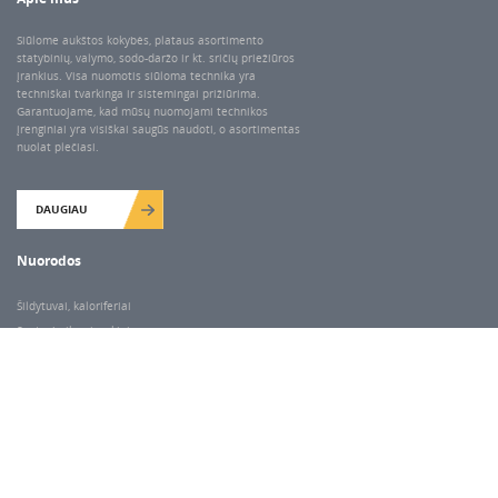
Siūlome aukštos kokybės, plataus asortimento
statybinių, valymo, sodo-daržo ir kt. sričių priežiūros
įrankius. Visa nuomotis siūloma technika yra
techniškai tvarkinga ir sistemingai prižiūrima.
Garantuojame, kad mūsų nuomojami technikos
įrenginiai yra visiškai saugūs naudoti, o asortimentas
nuolat plečiasi.
DAUGIAU
Nuorodos
Šildytuvai, kaloriferiai
Santechnikos įrankiai
Valymo įranga
Keltuvai-pakėlėjai
Betono kaltai ir grąžtai
Rekvizitai
Dariaus ir Gireno g. 47, Vilnius