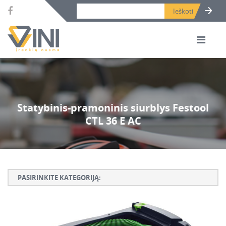
Search bar place.
Statybinis-pramoninis siurblys Festool
CTL 36 E AC
PASIRINKITE KATEGORIJĄ:
Armatūros lankstymo, rišimo ir karpymo įrankiai
Betono ardymo ir gręžimo įrankiai
Betono kaltai ir grąžtai, deimantinės karūnos