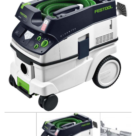
Betono pjovimo ir šlifavimo įrankiai
Betonavimo, tinkavimo technika
Dažymo, smėliavimo įranga
Drėgmės surinkėjai-drėkintuvai
Elektros generatoriai, pakrovėjai-paleidėjai
Elektros įranga ir apšvietimo technika
Grunto tankintuvai
Krautuvai, ekskovatoriai
Keltuvai-pakelėjai, vežimėliai transportuoti
Laisvalaikio-Verslo įranga
Linoleumo klojimo įrankiai
Matavimo ir kontrolės įrankiai
Medžio pjovimo, frezavimo ir šlifavimo įrankiai
Metalo pjovimo ir šlifavimo technika