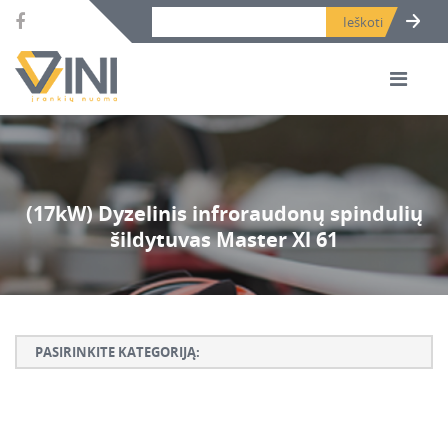
Search bar place.
(17kW) Dyzelinis infroraudonų spindulių
šildytuvas Master Xl 61
PASIRINKITE KATEGORIJĄ:
Armatūros lankstymo, rišimo ir karpymo įrankiai
Betono ardymo ir gręžimo įrankiai
Betono kaltai ir grąžtai, deimantinės karūnos