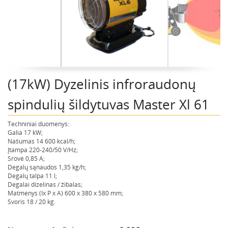
Montavimo instrumentai
Pneumatika
Pastoliai, bokšteliai, stelažai, tvoros, statramščiai,
perdangos
Plytelių, blokelių, polistirolo pjovimo įrankiai
(17kW) Dyzelinis infroraudonų
Rankiniai sodo ir buities įrankiai
Santechnikos įrankiai
spindulių šildytuvas Master Xl 61
Šildytuvai, kaloriferiai, kondicionieriai, jonizatoriai
Techniniai duomenys:
Sodo ir miško įranga
Galia 17 kW;
Našumas 14 600 kcal/h;
Suvirinimo įranga
Įtampa 220-240/50 V/Hz;
Srovė 0,85 A;
Vandens ir purvo siurbliai
Degalų sąnaudos 1,35 kg/h;
Valymo įranga
Degalų talpa 11 l;
Degalai dizelinas / žibalas;
Viniakaliai, kabiakalės, šaudykliai
Matmenys (Ix P x A) 600 x 380 x 580 mm;
Svoris 18 / 20 kg.