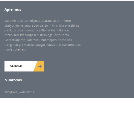
Apie mus
Siūlome aukštos kokybės, plataus asortimento
statybinių, valymo, sodo-daržo ir kt. sričių priežiūros
įrankius. Visa nuomotis siūloma technika yra
techniškai tvarkinga ir sistemingai prižiūrima.
Garantuojame, kad mūsų nuomojami technikos
įrenginiai yra visiškai saugūs naudoti, o asortimentas
nuolat plečiasi.
DAUGIAU
Nuorodos
Šildytuvai, kaloriferiai
Santechnikos įrankiai
Valymo įranga
Keltuvai-pakėlėjai
Betono kaltai ir grąžtai
Rekvizitai