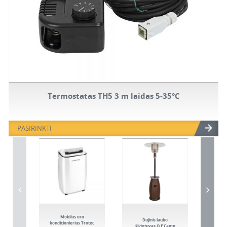
Termostatas TH5 3 m laidas 5-35°C
PASIRINKTI
Mobilus oro
Šildy
Dujinis lauko
kondicionierius Trotec
dyze
šildytuvas O.E.Camp