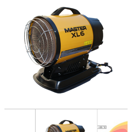
Betono pjovimo ir šlifavimo įrankiai
Betonavimo, tinkavimo technika
Dažymo, smėliavimo įranga
Drėgmės surinkėjai-drėkintuvai
Elektros generatoriai, pakrovėjai-paleidėjai
Elektros įranga ir apšvietimo technika
Grunto tankintuvai
Krautuvai, ekskovatoriai
Keltuvai-pakelėjai, vežimėliai transportuoti
Laisvalaikio-Verslo įranga
Linoleumo klojimo įrankiai
Matavimo ir kontrolės įrankiai
Medžio pjovimo, frezavimo ir šlifavimo įrankiai
Metalo pjovimo ir šlifavimo technika