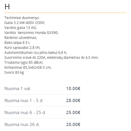
H
Montavimo instrumentai
Pneumatika
Techniniai duomenys:
Pastoliai, bokšteliai, stelažai, tvoros, statramščiai,
Galia 5.2 kW-400V /230V;
Variklio galia 13 AG;
perdangos
Variklis benzininis Honda GX390;
Plytelių, blokelių, polistirolo pjovimo įrankiai
Rankinis užvedimas;
Bako talpa 6.5 l;
Rankiniai sodo ir buities įrankiai
Kuro sąnaudos 2,8 l/h;
Autonomiškumas (su pilnu baku) 6,6 h;
Santechnikos įrankiai
Suvirinimo srovė iki 220A, elektrodų diametras iki 4,5 mm;
Triukšmo lygis 85 dB(A)
Šildytuvai, kaloriferiai, kondicionieriai, jonizatoriai
Išmtavimai 85,5x62x58.5 cm;
Svoris 83 kg.
Sodo ir miško įranga
Suvirinimo įranga
Nuoma 1 val.
10.00
€
Vandens ir purvo siurbliai
Nuoma nuo 1 - 5 d.
28.00
€
Valymo įranga
Viniakaliai, kabiakalės, šaudykliai
Nuoma nuo 6 - 25 d.
25.00
€
Nuoma nuo 26 d.
20.00
€