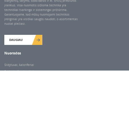
statybinių, valymo, sodo-daržo ir kt. sričių priežiūros
įrankius. Visa nuomotis siūloma technika yra
techniškai tvarkinga ir sistemingai prižiūrima.
Garantuojame, kad mūsų nuomojami technikos
įrenginiai yra visiškai saugūs naudoti, o asortimentas
nuolat plečiasi.
DAUGIAU
Nuorodos
Šildytuvai, kaloriferiai
Santechnikos įrankiai
Valymo įranga
Keltuvai-pakėlėjai
Betono kaltai ir grąžtai
Rekvizitai
Dariaus ir Gireno g. 47, Vilnius
Darbo laikas
I-V 7.00-18.00