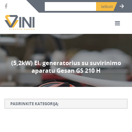
Search bar place.
(5,2kW) El. generatorius su suvirinimo
aparatu Gesan GS 210 H
PASIRINKITE KATEGORIJĄ:
Armatūros lankstymo, rišimo ir karpymo įrankiai
Betono ardymo ir gręžimo įrankiai
Betono kaltai ir grąžtai, deimantinės karūnos