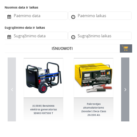
Nuomos data ir laikas
Sugrąžinimo data ir laikas
IŠNUOMOTI
Pakrovėjas
(3,
(6,0kW) Benzininis
akumuliatoriams
elekt
elektros generatorius
(booster) Deca Class
Hon
SDMO HX7500 T
20/200 Ah