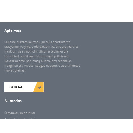
Apie mus
Siūlome aukštos kokybės, plataus asortimento
statybinių, valymo, sodo-daržo ir kt. sričių priežiūros
įrankius. Visa nuomotis siūloma technika yra
techniškai tvarkinga ir sistemingai prižiūrima.
Garantuojame, kad mūsų nuomojami technikos
įrenginiai yra visiškai saugūs naudoti, o asortimentas
nuolat plečiasi.
DAUGIAU
Nuorodos
Šildytuvai, kaloriferiai
Santechnikos įrankiai
Valymo įranga
Keltuvai-pakėlėjai