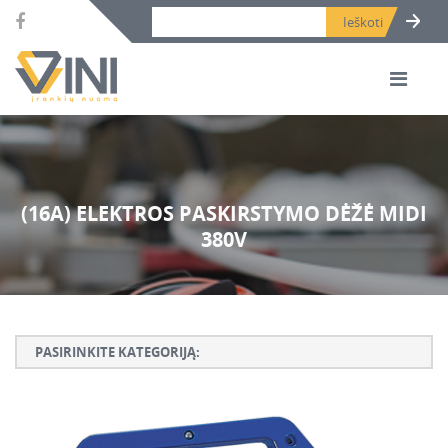
Search bar place.
(16A) ELEKTROS PASKIRSTYMO DĖŽĖ MIDI
380V
PASIRINKITE KATEGORIJĄ:
Armatūros lankstymo, rišimo ir karpymo įrankiai
Betono ardymo ir gręžimo įrankiai
Betono kaltai ir grąžtai, deimantinės karūnos