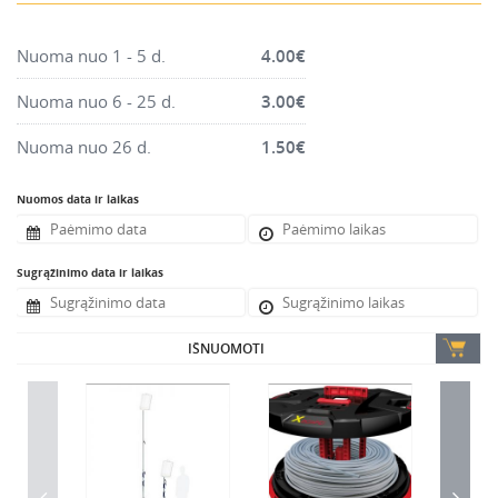
Montavimo instrumentai
Pneumatika
Nuoma nuo 1 - 5 d.
4.00
€
Pastoliai, bokšteliai, stelažai, tvoros, statramščiai,
Nuoma nuo 6 - 25 d.
3.00
€
perdangos
Plytelių, blokelių, polistirolo pjovimo įrankiai
Nuoma nuo 26 d.
1.50
€
Rankiniai sodo ir buities įrankiai
Nuomos data ir laikas
Santechnikos įrankiai
Šildytuvai, kaloriferiai, kondicionieriai, jonizatoriai
Sugrąžinimo data ir laikas
Sodo ir miško įranga
Suvirinimo įranga
Vandens ir purvo siurbliai
IŠNUOMOTI
Valymo įranga
Viniakaliai, kabiakalės, šaudykliai