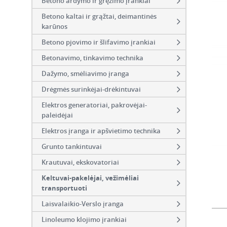
Betono ardymo ir gręžimo įrankiai
Betono kaltai ir grąžtai, deimantinės
karūnos
Betono pjovimo ir šlifavimo įrankiai
Betonavimo, tinkavimo technika
Dažymo, smėliavimo įranga
Drėgmės surinkėjai-drėkintuvai
Elektros generatoriai, pakrovėjai-
paleidėjai
Elektros įranga ir apšvietimo technika
Grunto tankintuvai
Krautuvai, ekskovatoriai
Keltuvai-pakelėjai, vežimėliai
transportuoti
Laisvalaikio-Verslo įranga
Linoleumo klojimo įrankiai