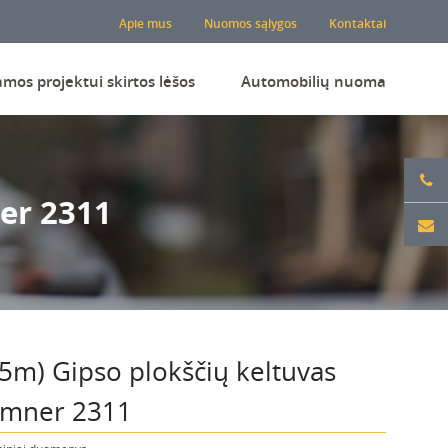
Apie mus
Nuomos sąlygos
Kontaktai
amos projektui skirtos lėšos
Automobilių nuoma
er 2311
,5m) Gipso plokščių keltuvas
mner 2311