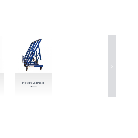
Plokščių vežimėlis-
stalas