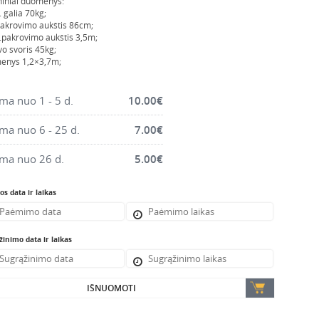
iniai duomenys:
 galia 70kg;
akrovimo aukštis 86cm;
pakrovimo aukštis 3,5m;
vo svoris 45kg;
enys 1,2×3,7m;
a nuo 1 - 5 d.
10.00
€
a nuo 6 - 25 d.
7.00
€
ma nuo 26 d.
5.00
€
s data ir laikas
inimo data ir laikas
IŠNUOMOTI