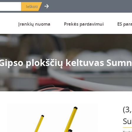
Įrankių nuoma
Prekės pardavimui
ES par
 Gipso plokščių keltuvas Sumn
(3
Su