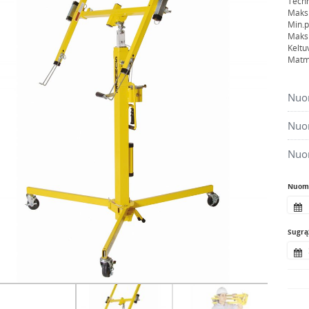
Techn
Maks.
Min.p
Maks.
Keltu
Matm
Nuom
Nuom
Nuo
Nuomo
Sugrąž