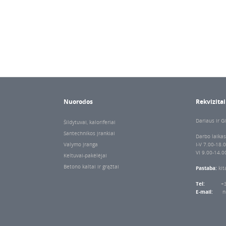
Nuorodos
Rekvizitai
Dariaus ir Gi
Šildytuvai, kaloriferiai
Santechnikos įrankiai
Darbo laikas
Valymo įranga
I-V 7.00-18.
VI 9.00-14.0
Keltuvai-pakėlėjai
Betono kaltai ir grąžtai
Pastaba:
kit
Tel:
+
E-mail:
n