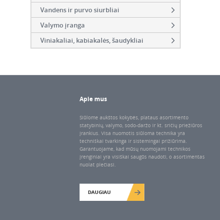
Vandens ir purvo siurbliai
Valymo įranga
Viniakaliai, kabiakalės, šaudykliai
Apie mus
Siūlome aukštos kokybės, plataus asortimento
statybinių, valymo, sodo-daržo ir kt. sričių priežiūros
įrankius. Visa nuomotis siūloma technika yra
techniškai tvarkinga ir sistemingai prižiūrima.
Garantuojame, kad mūsų nuomojami technikos
įrenginiai yra visiškai saugūs naudoti, o asortimentas
nuolat plečiasi.
DAUGIAU