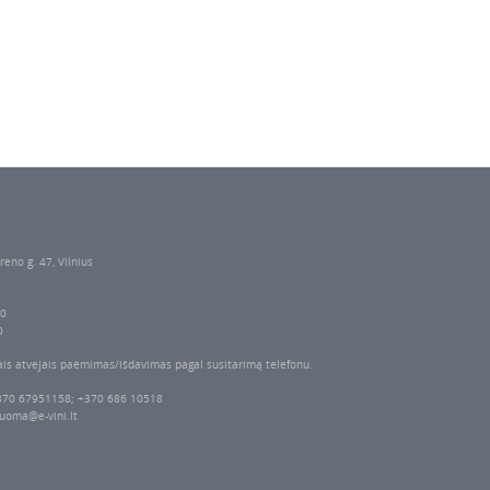
reno g. 47, Vilnius
00
0
ais atvejais paėmimas/išdavimas pagal susitarimą telefonu.
370 67951158; +370 686 10518
uoma@e-vini.lt