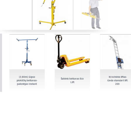
(3,80m) Gipso
Krovininis liftas
Šakinis keltuvas Eco
plokščių keltuvas-
Geda standart lift
Lift
pakelėjas Instant
200