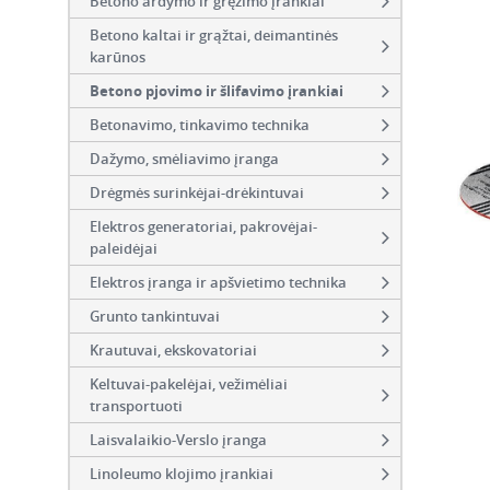
Betono ardymo ir gręžimo įrankiai
Betono kaltai ir grąžtai, deimantinės
karūnos
Betono pjovimo ir šlifavimo įrankiai
Betonavimo, tinkavimo technika
Dažymo, smėliavimo įranga
Drėgmės surinkėjai-drėkintuvai
Elektros generatoriai, pakrovėjai-
paleidėjai
Elektros įranga ir apšvietimo technika
Grunto tankintuvai
Krautuvai, ekskovatoriai
Keltuvai-pakelėjai, vežimėliai
transportuoti
Laisvalaikio-Verslo įranga
Linoleumo klojimo įrankiai