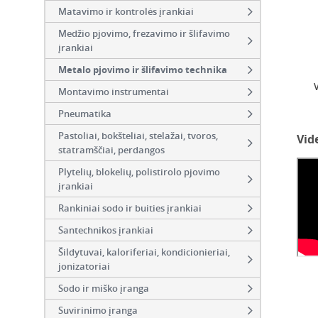
Matavimo ir kontrolės įrankiai
Medžio pjovimo, frezavimo ir šlifavimo
įrankiai
Metalo pjovimo ir šlifavimo technika
Montavimo instrumentai
Pneumatika
Pastoliai, bokšteliai, stelažai, tvoros,
Vid
statramščiai, perdangos
Plytelių, blokelių, polistirolo pjovimo
įrankiai
Rankiniai sodo ir buities įrankiai
Santechnikos įrankiai
Šildytuvai, kaloriferiai, kondicionieriai,
jonizatoriai
Sodo ir miško įranga
Suvirinimo įranga