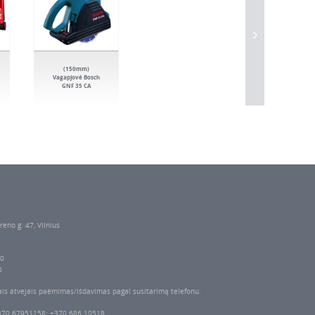
(150mm)
Vagapjovė Bosch
GNF 35 CA
reno g. 47, Vilnius
00
0
ais atvejais paėmimas/išdavimas pagal susitarimą telefonu.
370 67951158; +370 686 10518