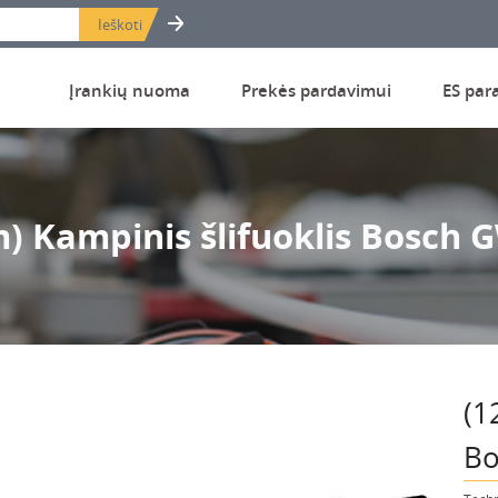
Įrankių nuoma
Prekės pardavimui
ES par
) Kampinis šlifuoklis Bosch 
(1
Bo