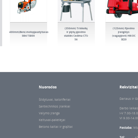
(350mm) Trinkelių
(125mm) Pjovimo
(400mm)Benz.motopjaustytuvas
ir plytų pjovimo
įrenginys
Stihl TS800
staklės Cedima CTS-
(vagapjovė) Hiti DC
56
SE20
Nuorodos
Rekvizitai
Dariaus ir Gi
Šildytuvai, kaloriferiai
Santechnikos įrankiai
Darbo laikas
Valymo įranga
I-V 7.00-18.
VI 9.00-14.0
Keltuvai-pakėlėjai
Betono kaltai ir grąžtai
Pastaba:
kit
Tel:
+