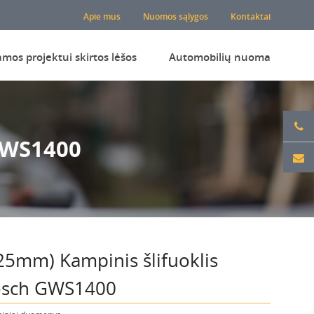
Apie mus
Nuomos sąlygos
Kontaktai
amos projektui skirtos lėšos
Automobilių nuoma
GWS1400
25mm) Kampinis šlifuoklis
sch GWS1400