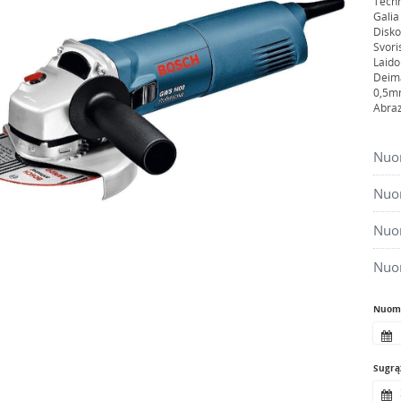
Techn
Galia
Disk
Svori
Laido 
Deima
0,5m
Abraz
Nuom
Nuom
Nuom
Nuo
Nuomo
Sugrąž