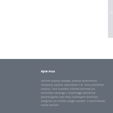
Apie mus
Siūlome aukštos kokybės, plataus asortimento
statybinių, valymo, sodo-daržo ir kt. sričių priežiūros
įrankius. Visa nuomotis siūloma technika yra
techniškai tvarkinga ir sistemingai prižiūrima.
Garantuojame, kad mūsų nuomojami technikos
įrenginiai yra visiškai saugūs naudoti, o asortimentas
nuolat plečiasi.