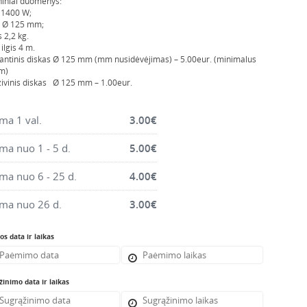
iniai duomenys:
 1400 W;
o Ø 125 mm;
s 2,2 kg.
ilgis 4 m.
ntinis diskas Ø 125 mm (mm nusidėvėjimas) – 5.00eur. (minimalus
m)
ivinis diskas Ø 125 mm – 1.00eur.
a 1 val.
3.00
€
a nuo 1 - 5 d.
5.00
€
a nuo 6 - 25 d.
4.00
€
ma nuo 26 d.
3.00
€
s data ir laikas
inimo data ir laikas