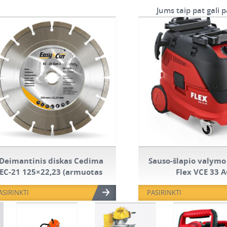
Jums taip pat gali p
Deimantinis diskas Cedima
Sauso-šlapio valymo
EC-21 125×22,23 (armuotas
Flex VCE 33 
betonas)
ASIRINKTI
PASIRINKTI