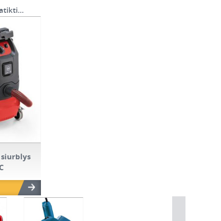
atikti…
 siurblys
AC