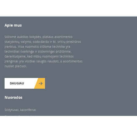
Apie mus
Siūlome aukštos kokybės, plataus asortimento
statybinių, valymo, sodo-daržo ir kt. sričių priežiūros
įrankius. Visa nuomotis siūloma technika yra
techniškai tvarkinga ir sistemingai prižiūrima.
Garantuojame, kad mūsų nuomojami technikos
įrenginiai yra visiškai saugūs naudoti, o asortimentas
nuolat plečiasi.
DAUGIAU
Nuorodos
Šildytuvai, kaloriferiai
Santechnikos įrankiai
Valymo įranga
Keltuvai-pakėlėjai
Betono kaltai ir grąžtai