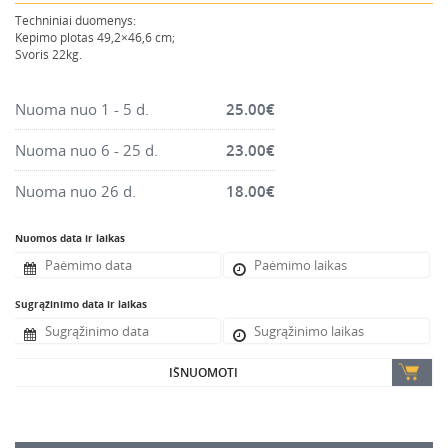
Montavimo instrumentai
Techniniai duomenys:
Kepimo plotas 49,2×46,6 cm;
Pneumatika
Svoris 22kg.
Pastoliai, bokšteliai, stelažai, tvoros, statramščiai,
perdangos
Nuoma nuo 1 - 5 d.
25.00
€
Plytelių, blokelių, polistirolo pjovimo įrankiai
Nuoma nuo 6 - 25 d.
23.00
€
Rankiniai sodo ir buities įrankiai
Santechnikos įrankiai
Nuoma nuo 26 d.
18.00
€
Šildytuvai, kaloriferiai, kondicionieriai, jonizatoriai
Nuomos data ir laikas
Sodo ir miško įranga
Suvirinimo įranga
Sugrąžinimo data ir laikas
Vandens ir purvo siurbliai
Valymo įranga
IŠNUOMOTI
Viniakaliai, kabiakalės, šaudykliai