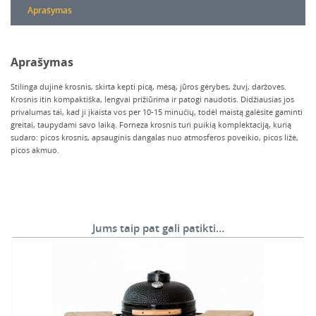
Aprašymas
Aprašymas
Stilinga dujinė krosnis, skirta kepti picą, mėsą, jūros gėrybes, žuvį, daržoves.
Krosnis itin kompaktiška, lengvai prižiūrima ir patogi naudotis. Didžiausias jos
privalumas tai, kad ji įkaista vos per 10-15 minučių, todėl maistą galėsite gaminti
greitai, taupydami savo laiką. Forneza krosnis turi puikią komplektaciją, kurią
sudaro: picos krosnis, apsauginis dangalas nuo atmosferos poveikio, picos ližė,
picos akmuo.
Jums taip pat gali patikti…