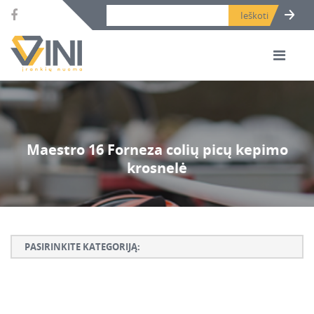
Search bar place.
Maestro 16 Forneza colių picų kepimo
krosnelė
PASIRINKITE KATEGORIJĄ:
Armatūros lankstymo, rišimo ir karpymo įrankiai
Betono ardymo ir gręžimo įrankiai
Betono kaltai ir grąžtai, deimantinės karūnos