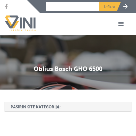
Search bar place.
Oblius Bosch GHO 6500
PASIRINKITE KATEGORIJĄ:
Armatūros lankstymo, rišimo ir karpymo įrankiai
Betono ardymo ir gręžimo įrankiai
Betono kaltai ir grąžtai, deimantinės karūnos