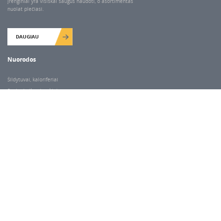
įrenginiai yra visiškai saugūs naudoti, o asortimentas
nuolat plečiasi.
DAUGIAU
Nuorodos
Šildytuvai, kaloriferiai
Santechnikos įrankiai
Valymo įranga
Keltuvai-pakėlėjai
Betono kaltai ir grąžtai
Rekvizitai
Dariaus ir Gireno g. 47, Vilnius
Darbo laikas
I-V 7.00-18.00
VI 9.00-14.00
Pastaba:
kitais atvejais paėmimas/išdavimas pagal susitarimą telefonu.