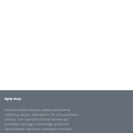
Apie mus
Siūlome aukštos kokybės, plataus asortimento
statybinių, valymo, sodo-daržo ir kt. sričių priežiūros
įrankius. Visa nuomotis siūloma technika yra
techniškai tvarkinga ir sistemingai prižiūrima.
Garantuojame, kad mūsų nuomojami technikos