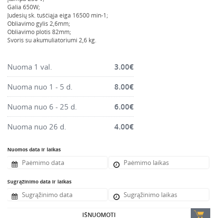
Montavimo instrumentai
Galia 650W;
Judesių sk. tuščiąja eiga 16500 min-1;
Pneumatika
Obliavimo gylis 2,6mm;
Obliavimo plotis 82mm;
Pastoliai, bokšteliai, stelažai, tvoros, statramščiai,
Svoris su akumuliatoriumi 2,6 kg.
perdangos
Plytelių, blokelių, polistirolo pjovimo įrankiai
Nuoma 1 val.
3.00
€
Rankiniai sodo ir buities įrankiai
Nuoma nuo 1 - 5 d.
8.00
€
Santechnikos įrankiai
Nuoma nuo 6 - 25 d.
6.00
€
Šildytuvai, kaloriferiai, kondicionieriai, jonizatoriai
Sodo ir miško įranga
Nuoma nuo 26 d.
4.00
€
Suvirinimo įranga
Nuomos data ir laikas
Vandens ir purvo siurbliai
Valymo įranga
Sugrąžinimo data ir laikas
Viniakaliai, kabiakalės, šaudykliai
IŠNUOMOTI