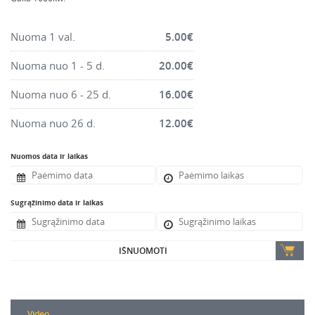
Montavimo instrumentai
Pneumatika
Nuoma 1 val.
5.00
€
Pastoliai, bokšteliai, stelažai, tvoros, statramščiai,
Nuoma nuo 1 - 5 d.
20.00
€
perdangos
Plytelių, blokelių, polistirolo pjovimo įrankiai
Nuoma nuo 6 - 25 d.
16.00
€
Rankiniai sodo ir buities įrankiai
Nuoma nuo 26 d.
12.00
€
Santechnikos įrankiai
Šildytuvai, kaloriferiai, kondicionieriai, jonizatoriai
Nuomos data ir laikas
Sodo ir miško įranga
Suvirinimo įranga
Sugrąžinimo data ir laikas
Vandens ir purvo siurbliai
Valymo įranga
IŠNUOMOTI
Viniakaliai, kabiakalės, šaudykliai
Video