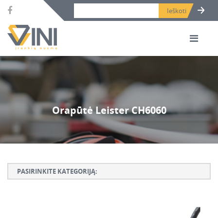
Search bar place.
Orapūtė Leister CH6060
PASIRINKITE KATEGORIJĄ:
Armatūros lankstymo, rišimo ir karpymo įrankiai
Betono ardymo ir gręžimo įrankiai
Betono kaltai ir grąžtai, deimantinės karūnos