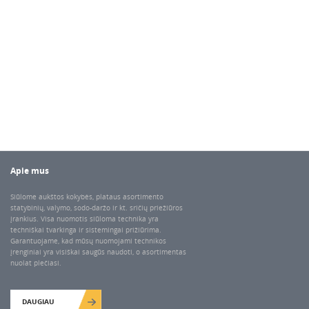
Apie mus
Siūlome aukštos kokybės, plataus asortimento
statybinių, valymo, sodo-daržo ir kt. sričių priežiūros
įrankius. Visa nuomotis siūloma technika yra
techniškai tvarkinga ir sistemingai prižiūrima.
Garantuojame, kad mūsų nuomojami technikos
įrenginiai yra visiškai saugūs naudoti, o asortimentas
nuolat plečiasi.
DAUGIAU