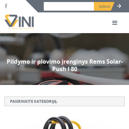
Search bar place.
Pildymo ir plovimo įrenginys Rems Solar-
Push l 80
PASIRINKITE KATEGORIJĄ:
Armatūros lankstymo, rišimo ir karpymo įrankiai
Betono ardymo ir gręžimo įrankiai
Betono kaltai ir grąžtai, deimantinės karūnos