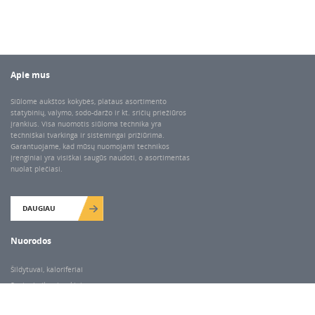
Apie mus
Siūlome aukštos kokybės, plataus asortimento
statybinių, valymo, sodo-daržo ir kt. sričių priežiūros
įrankius. Visa nuomotis siūloma technika yra
techniškai tvarkinga ir sistemingai prižiūrima.
Garantuojame, kad mūsų nuomojami technikos
įrenginiai yra visiškai saugūs naudoti, o asortimentas
nuolat plečiasi.
DAUGIAU
Nuorodos
Šildytuvai, kaloriferiai
Santechnikos įrankiai
Valymo įranga