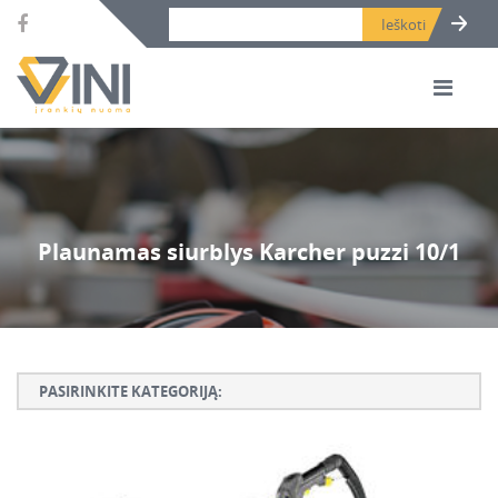
Search bar place.
Plaunamas siurblys Karcher puzzi 10/1
PASIRINKITE KATEGORIJĄ:
Armatūros lankstymo, rišimo ir karpymo įrankiai
Betono ardymo ir gręžimo įrankiai
Betono kaltai ir grąžtai, deimantinės karūnos