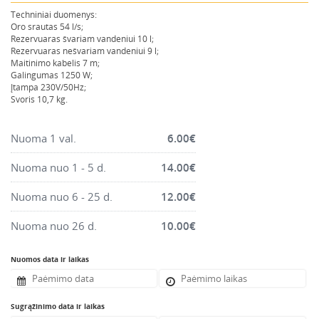
Montavimo instrumentai
Techniniai duomenys:
Oro srautas 54 l/s;
Pneumatika
Rezervuaras švariam vandeniui 10 l;
Rezervuaras nešvariam vandeniui 9 l;
Pastoliai, bokšteliai, stelažai, tvoros, statramščiai,
Maitinimo kabelis 7 m;
perdangos
Galingumas 1250 W;
Įtampa 230V/50Hz;
Plytelių, blokelių, polistirolo pjovimo įrankiai
Svoris 10,7 kg.
Rankiniai sodo ir buities įrankiai
Santechnikos įrankiai
Nuoma 1 val.
6.00
€
Šildytuvai, kaloriferiai, kondicionieriai, jonizatoriai
Nuoma nuo 1 - 5 d.
14.00
€
Sodo ir miško įranga
Nuoma nuo 6 - 25 d.
12.00
€
Suvirinimo įranga
Vandens ir purvo siurbliai
Nuoma nuo 26 d.
10.00
€
Valymo įranga
Nuomos data ir laikas
Viniakaliai, kabiakalės, šaudykliai
Sugrąžinimo data ir laikas