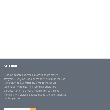
Apie mus
Siūlome aukštos kokybės, plataus asortimento
statybinių, valymo, sodo-daržo ir kt. sričių priežiūros
įrankius. Visa nuomotis siūloma technika yra
techniškai tvarkinga ir sistemingai prižiūrima.
Garantuojame, kad mūsų nuomojami technikos
įrenginiai yra visiškai saugūs naudoti, o asortimentas
nuolat plečiasi.