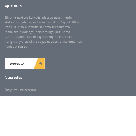
Apie mus
Siūlome aukštos kokybės, plataus asortimento
statybinių, valymo, sodo-daržo ir kt. sričių priežiūros
įrankius. Visa nuomotis siūloma technika yra
techniškai tvarkinga ir sistemingai prižiūrima.
Garantuojame, kad mūsų nuomojami technikos
įrenginiai yra visiškai saugūs naudoti, o asortimentas
nuolat plečiasi.
DAUGIAU
Nuorodos
Šildytuvai, kaloriferiai
Santechnikos įrankiai
Valymo įranga
Keltuvai-pakėlėjai
Betono kaltai ir grąžtai
Rekvizitai