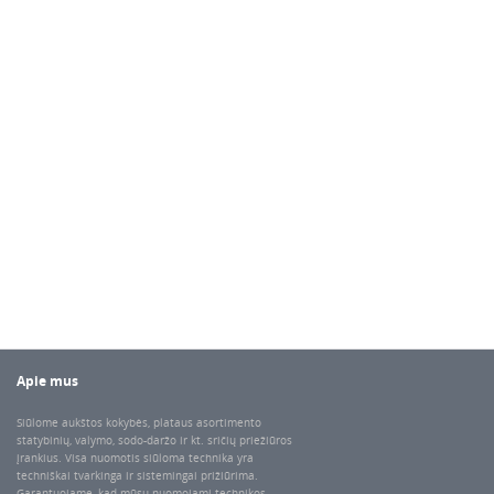
Apie mus
Siūlome aukštos kokybės, plataus asortimento
statybinių, valymo, sodo-daržo ir kt. sričių priežiūros
įrankius. Visa nuomotis siūloma technika yra
techniškai tvarkinga ir sistemingai prižiūrima.
Garantuojame, kad mūsų nuomojami technikos