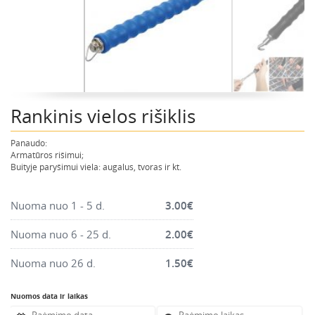
Montavimo instrumentai
Pneumatika
Pastoliai, bokšteliai, stelažai, tvoros, statramščiai,
perdangos
Plytelių, blokelių, polistirolo pjovimo įrankiai
Rankinis vielos rišiklis
Rankiniai sodo ir buities įrankiai
Santechnikos įrankiai
Panaudo:
Šildytuvai, kaloriferiai, kondicionieriai, jonizatoriai
Armatūros rišimui;
Buityje paryšimui viela: augalus, tvoras ir kt.
Sodo ir miško įranga
Suvirinimo įranga
Nuoma nuo 1 - 5 d.
3.00
€
Vandens ir purvo siurbliai
Nuoma nuo 6 - 25 d.
2.00
€
Valymo įranga
Nuoma nuo 26 d.
1.50
€
Viniakaliai, kabiakalės, šaudykliai
Nuomos data ir laikas