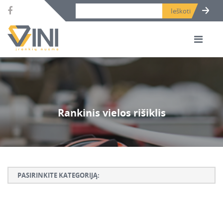
Search bar place.
Rankinis vielos rišiklis
PASIRINKITE KATEGORIJĄ:
Armatūros lankstymo, rišimo ir karpymo įrankiai
Betono ardymo ir gręžimo įrankiai
Betono kaltai ir grąžtai, deimantinės karūnos