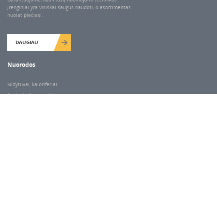
įrenginiai yra visiškai saugūs naudoti, o asortimentas
nuolat plečiasi.
DAUGIAU
Nuorodos
Šildytuvai, kaloriferiai
Santechnikos įrankiai
Valymo įranga
Keltuvai-pakėlėjai
Betono kaltai ir grąžtai
Rekvizitai
Dariaus ir Gireno g. 47, Vilnius
Darbo laikas
I-V 7.00-18.00
VI 9.00-14.00
Pastaba:
kitais atvejais paėmimas/išdavimas pagal susitarimą telefonu.