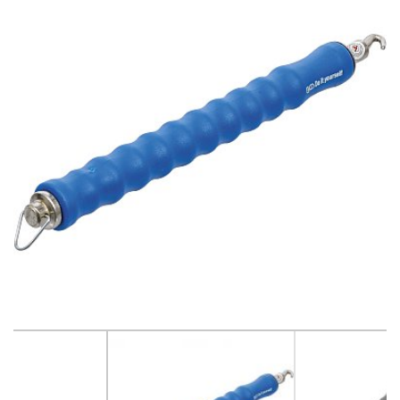
Betono pjovimo ir šlifavimo įrankiai
Betonavimo, tinkavimo technika
Dažymo, smėliavimo įranga
Drėgmės surinkėjai-drėkintuvai
Elektros generatoriai, pakrovėjai-paleidėjai
Elektros įranga ir apšvietimo technika
Grunto tankintuvai
Krautuvai, ekskovatoriai
Keltuvai-pakelėjai, vežimėliai transportuoti
Laisvalaikio-Verslo įranga
Linoleumo klojimo įrankiai
Matavimo ir kontrolės įrankiai
Medžio pjovimo, frezavimo ir šlifavimo įrankiai
Metalo pjovimo ir šlifavimo technika