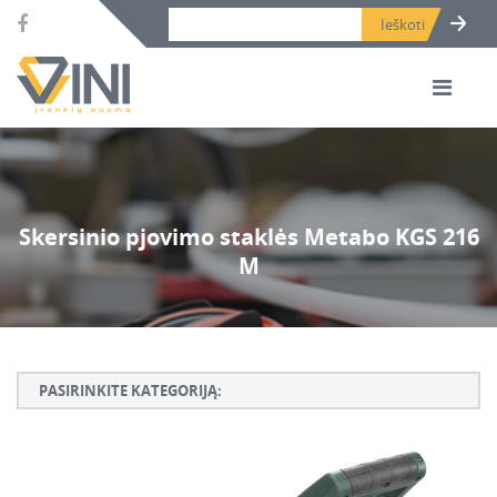
Search bar place.
Skersinio pjovimo staklės Metabo KGS 216
M
PASIRINKITE KATEGORIJĄ:
Armatūros lankstymo, rišimo ir karpymo įrankiai
Betono ardymo ir gręžimo įrankiai
Betono kaltai ir grąžtai, deimantinės karūnos