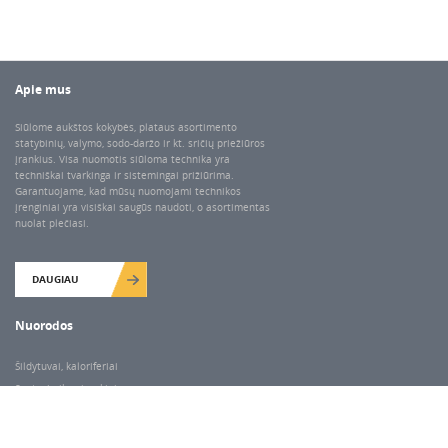
Apie mus
Siūlome aukštos kokybės, plataus asortimento
statybinių, valymo, sodo-daržo ir kt. sričių priežiūros
įrankius. Visa nuomotis siūloma technika yra
techniškai tvarkinga ir sistemingai prižiūrima.
Garantuojame, kad mūsų nuomojami technikos
įrenginiai yra visiškai saugūs naudoti, o asortimentas
nuolat plečiasi.
DAUGIAU
Nuorodos
Šildytuvai, kaloriferiai
Santechnikos įrankiai
Valymo įranga
Keltuvai-pakėlėjai