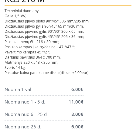
Montavimo instrumentai
Techniniai duomenys:
Pneumatika
Galia 1,5 kW;
Didžiausias pjūvio plotis 90°/45° 305 mm/205 mm;
Pastoliai, bokšteliai, stelažai, tvoros, statramščiai,
Didžiausias pjūvio gylis 90°/45° 65 mm/36 mm;
perdangos
Didžiausias pjovimo gylis 90°/90° 305 x 65 mm;
Didžiausias pjovimo gylis 45°/45° 205 x 36 mm;
Plytelių, blokelių, polistirolo pjovimo įrankiai
Pjūklo ašmenų Ø – 216 x 30 mm;
Posukio kampas į kairę/dešinę – 47 °/47 °;
Rankiniai sodo ir buities įrankiai
Pavertimo kampas 45 °/2 °;
Darbinis paviršius 364 x 700 mm;
Santechnikos įrankiai
Matmenys 820 x 543 x 355 mm;
Šildytuvai, kaloriferiai, kondicionieriai, jonizatoriai
Svoris 14 kg.
Pastaba: kaina pateikta be disko (diskas +2.00eur)
Sodo ir miško įranga
Suvirinimo įranga
Nuoma 1 val.
6.00
€
Vandens ir purvo siurbliai
Nuoma nuo 1 - 5 d.
11.00
€
Valymo įranga
Nuoma nuo 6 - 25 d.
Viniakaliai, kabiakalės, šaudykliai
8.00
€
Nuoma nuo 26 d.
6.00
€