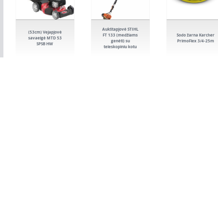
Aukštapjovė STIHL
(53cm) Vejapjovė
FT 133 (medžiams
Sodo žarna Karcher
savaeigė MTD 53
genėti) su
PrimoFlex 3/4-25m
SPSB HW
teleskopiniu kotu