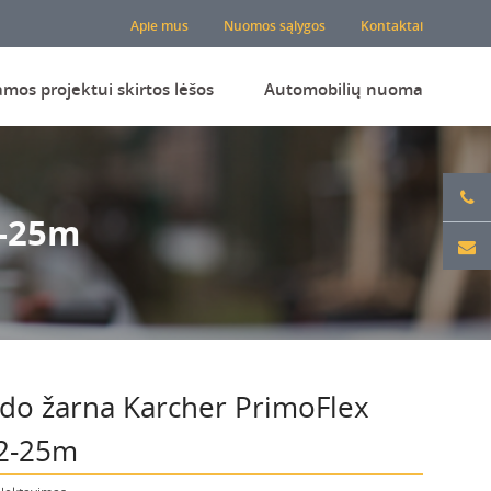
Apie mus
Nuomos sąlygos
Kontaktai
amos projektui skirtos lėšos
Automobilių nuoma
2-25m
do žarna Karcher PrimoFlex
2-25m