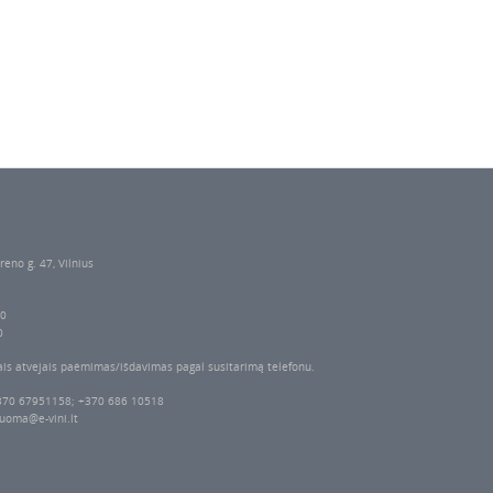
reno g. 47, Vilnius
00
0
ais atvejais paėmimas/išdavimas pagal susitarimą telefonu.
370 67951158; +370 686 10518
uoma@e-vini.lt