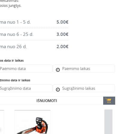
lektavimas:
osios jungtys.
a nuo 1 - 5 d.
5.00
€
a nuo 6 - 25 d.
3.00
€
ma nuo 26 d.
2.00
€
s data ir laikas
inimo data ir laikas
IŠNUOMOTI