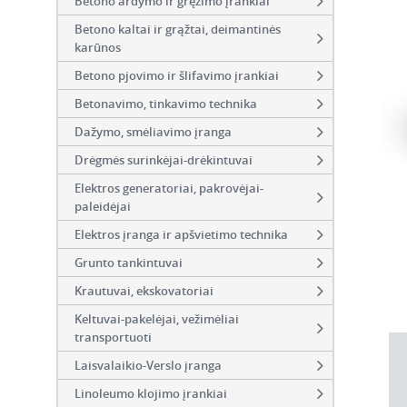
Betono ardymo ir gręžimo įrankiai
Betono kaltai ir grąžtai, deimantinės
karūnos
Betono pjovimo ir šlifavimo įrankiai
Betonavimo, tinkavimo technika
Dažymo, smėliavimo įranga
Drėgmės surinkėjai-drėkintuvai
Elektros generatoriai, pakrovėjai-
paleidėjai
Elektros įranga ir apšvietimo technika
Grunto tankintuvai
Krautuvai, ekskovatoriai
Keltuvai-pakelėjai, vežimėliai
transportuoti
Laisvalaikio-Verslo įranga
Linoleumo klojimo įrankiai