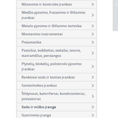
Matavimo ir kontrolės įrankiai
Medžio pjovimo, frezavimo ir šlifavimo
įrankiai
Metalo pjovimo ir šlifavimo technika
Montavimo instrumentai
Pneumatika
Pastoliai, bokšteliai, stelažai, tvoros,
statramščiai, perdangos
Plytelių, blokelių, polistirolo pjovimo
įrankiai
Rankiniai sodo ir buities įrankiai
Santechnikos įrankiai
Šildytuvai, kaloriferiai, kondicionieriai,
jonizatoriai
Sodo ir miško įranga
Suvirinimo įranga