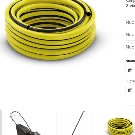
Komp
Greit
Nuom
Nuom
Nuo
Nuomo
Sugrąž