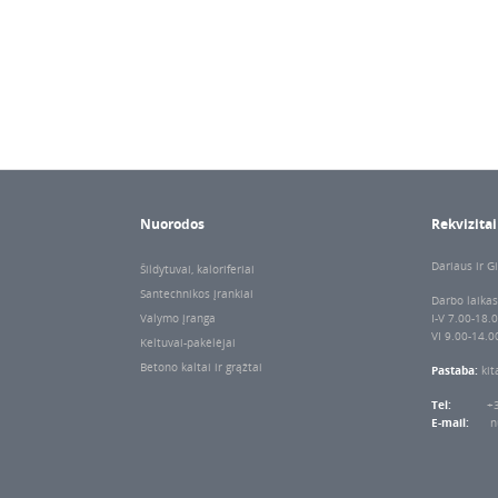
Nuorodos
Rekvizitai
Dariaus ir Gi
Šildytuvai, kaloriferiai
Santechnikos įrankiai
Darbo laikas
Valymo įranga
I-V 7.00-18.
VI 9.00-14.0
Keltuvai-pakėlėjai
Betono kaltai ir grąžtai
Pastaba:
kit
Tel:
+
E-mail:
n