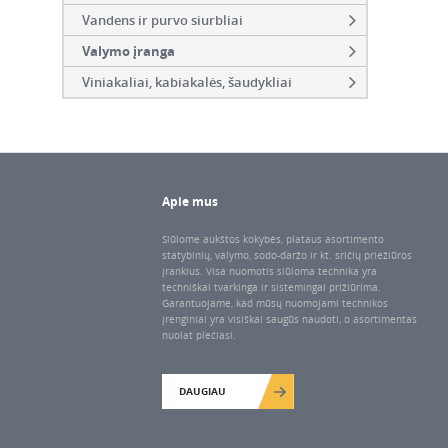
Vandens ir purvo siurbliai
Valymo įranga
Viniakaliai, kabiakalės, šaudykliai
Apie mus
Siūlome aukštos kokybės, plataus asortimento
statybinių, valymo, sodo-daržo ir kt. sričių priežiūros
įrankius. Visa nuomotis siūloma technika yra
techniškai tvarkinga ir sistemingai prižiūrima.
Garantuojame, kad mūsų nuomojami technikos
įrenginiai yra visiškai saugūs naudoti, o asortimentas
nuolat plečiasi.
DAUGIAU