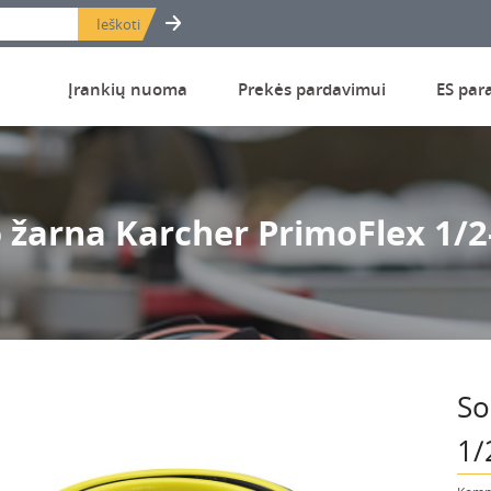
Įrankių nuoma
Prekės pardavimui
ES par
 žarna Karcher PrimoFlex 1/
So
1/