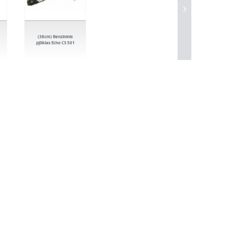
(38cm) Benzininis
pjūklas Echo CS 501