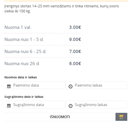
Montavimo instrumentai
Įrenginys skirtas 14–25 mm vamzdžiams ir tinka ritiniams, kurių svoris
siekia iki 100 kg.
Pneumatika
Pastoliai, bokšteliai, stelažai, tvoros, statramščiai,
Nuoma 1 val.
3.00
€
perdangos
Plytelių, blokelių, polistirolo pjovimo įrankiai
Nuoma nuo 1 - 5 d.
9.00
€
Rankiniai sodo ir buities įrankiai
Nuoma nuo 6 - 25 d.
7.00
€
Santechnikos įrankiai
Nuoma nuo 26 d.
6.00
€
Šildytuvai, kaloriferiai, kondicionieriai, jonizatoriai
Sodo ir miško įranga
Nuomos data ir laikas
Suvirinimo įranga
Vandens ir purvo siurbliai
Sugrąžinimo data ir laikas
Valymo įranga
Viniakaliai, kabiakalės, šaudykliai
IŠNUOMOTI