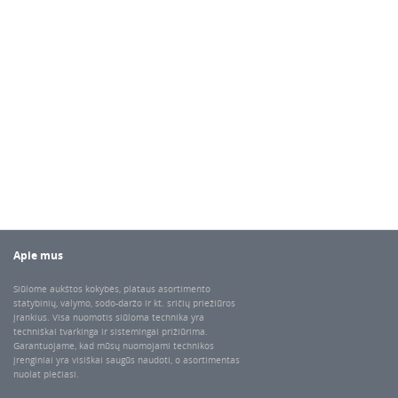
Apie mus
Siūlome aukštos kokybės, plataus asortimento
statybinių, valymo, sodo-daržo ir kt. sričių priežiūros
įrankius. Visa nuomotis siūloma technika yra
techniškai tvarkinga ir sistemingai prižiūrima.
Garantuojame, kad mūsų nuomojami technikos
įrenginiai yra visiškai saugūs naudoti, o asortimentas
nuolat plečiasi.