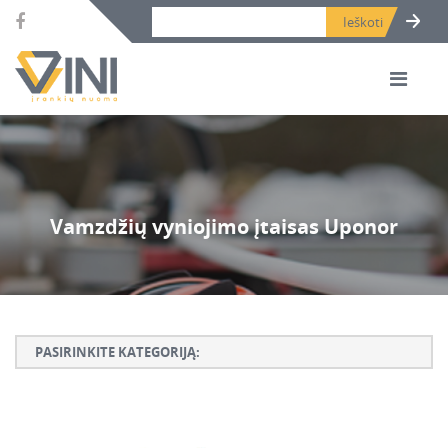
Search bar place.
Vamzdžių vyniojimo įtaisas Uponor
PASIRINKITE KATEGORIJĄ:
Armatūros lankstymo, rišimo ir karpymo įrankiai
Betono ardymo ir gręžimo įrankiai
Betono kaltai ir grąžtai, deimantinės karūnos