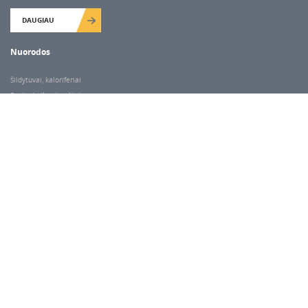
DAUGIAU
Nuorodos
Šildytuvai, kaloriferiai
Santechnikos įrankiai
Valymo įranga
Keltuvai-pakėlėjai
Betono kaltai ir grąžtai
Rekvizitai
Dariaus ir Gireno g. 47, Vilnius
Darbo laikas
I-V 7.00-18.00
VI 9.00-14.00
Pastaba:
kitais atvejais paėmimas/išdavimas pagal susitarimą telefonu.
Tel:
+370 67951158; +370 686 10518
E-mail:
nuoma@e-vini.lt