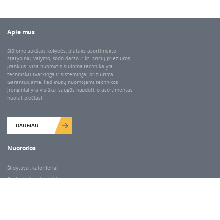
Apie mus
Siūlome aukštos kokybės, plataus asortimento
statybinių, valymo, sodo-daržo ir kt. sričių priežiūros
įrankius. Visa nuomotis siūloma technika yra
techniškai tvarkinga ir sistemingai prižiūrima.
Garantuojame, kad mūsų nuomojami technikos
įrenginiai yra visiškai saugūs naudoti, o asortimentas
nuolat plečiasi.
DAUGIAU
Nuorodos
Šildytuvai, kaloriferiai
Santechnikos įrankiai
Valymo įranga
Keltuvai-pakėlėjai
Betono kaltai ir grąžtai