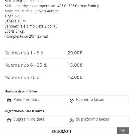
Mak.panardinimas m;
Montavimo instrumentai
Maksimali skysčio temperatūra 40° C- 60° C (max 5min.);
Maksimalus dalelių dydis 40mm;
Pneumatika
Tipas IP68;
Kabelis 10 m;
Pastoliai, bokšteliai, stelažai, tvoros, statramščiai,
Vandens išleidimo vieta 2 coliai;
perdangos
Svoris 34kg.
(Komplekte su 20m žarna)
Plytelių, blokelių, polistirolo pjovimo įrankiai
Rankiniai sodo ir buities įrankiai
Nuoma nuo 1 - 5 d.
20.00
€
Santechnikos įrankiai
Nuoma nuo 6 - 25 d.
15.00
€
Šildytuvai, kaloriferiai, kondicionieriai, jonizatoriai
Sodo ir miško įranga
Nuoma nuo 26 d.
12.00
€
Suvirinimo įranga
Nuomos data ir laikas
Vandens ir purvo siurbliai
Valymo įranga
Sugrąžinimo data ir laikas
Viniakaliai, kabiakalės, šaudykliai
IŠNUOMOTI