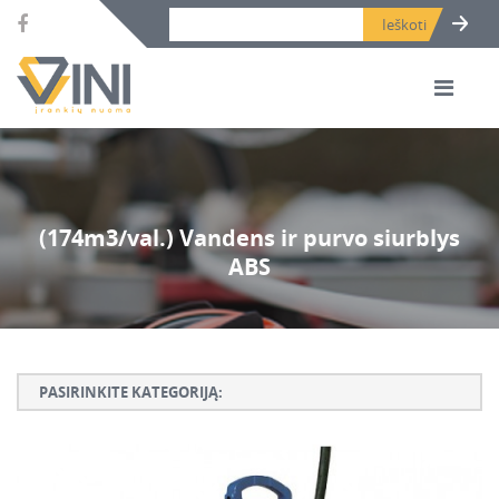
Search bar place.
(174m3/val.) Vandens ir purvo siurblys
ABS
PASIRINKITE KATEGORIJĄ:
Armatūros lankstymo, rišimo ir karpymo įrankiai
Betono ardymo ir gręžimo įrankiai
Betono kaltai ir grąžtai, deimantinės karūnos