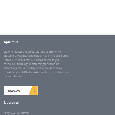
Apie mus
Siūlome aukštos kokybės, plataus asortimento
statybinių, valymo, sodo-daržo ir kt. sričių priežiūros
įrankius. Visa nuomotis siūloma technika yra
techniškai tvarkinga ir sistemingai prižiūrima.
Garantuojame, kad mūsų nuomojami technikos
įrenginiai yra visiškai saugūs naudoti, o asortimentas
nuolat plečiasi.
DAUGIAU
Nuorodos
Šildytuvai, kaloriferiai