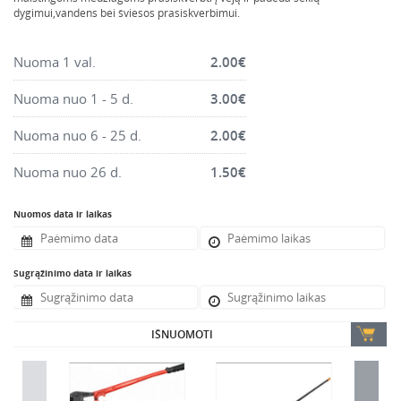
Montavimo instrumentai
dygimui,vandens bei šviesos prasiskverbimui.
Pneumatika
Nuoma 1 val.
2.00
€
Pastoliai, bokšteliai, stelažai, tvoros, statramščiai,
perdangos
Nuoma nuo 1 - 5 d.
3.00
€
Plytelių, blokelių, polistirolo pjovimo įrankiai
Nuoma nuo 6 - 25 d.
2.00
€
Rankiniai sodo ir buities įrankiai
Santechnikos įrankiai
Nuoma nuo 26 d.
1.50
€
Šildytuvai, kaloriferiai, kondicionieriai, jonizatoriai
Nuomos data ir laikas
Sodo ir miško įranga
Suvirinimo įranga
Sugrąžinimo data ir laikas
Vandens ir purvo siurbliai
Valymo įranga
IŠNUOMOTI
Viniakaliai, kabiakalės, šaudykliai