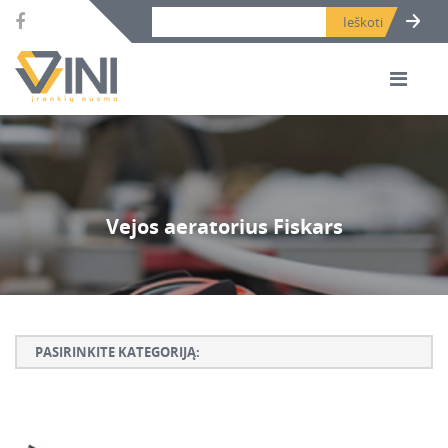
Search bar place.
Vejos aeratorius Fiskars
PASIRINKITE KATEGORIJĄ:
Armatūros lankstymo, rišimo ir karpymo įrankiai
Betono ardymo ir gręžimo įrankiai
Betono kaltai ir grąžtai, deimantinės karūnos