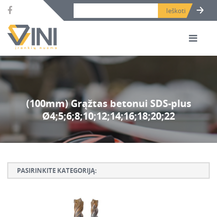
Search bar place.
(100mm) Grąžtas betonui SDS-plus
Ø4;5;6;8;10;12;14;16;18;20;22
PASIRINKITE KATEGORIJĄ:
Armatūros lankstymo, rišimo ir karpymo įrankiai
Betono ardymo ir gręžimo įrankiai
Betono kaltai ir grąžtai, deimantinės karūnos