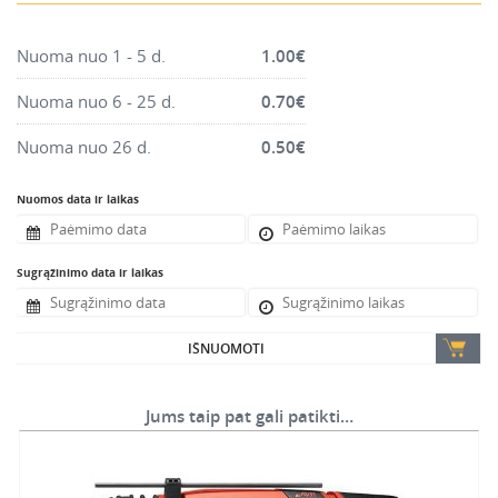
Montavimo instrumentai
Pneumatika
Nuoma nuo 1 - 5 d.
1.00
€
Pastoliai, bokšteliai, stelažai, tvoros, statramščiai,
Nuoma nuo 6 - 25 d.
0.70
€
perdangos
Plytelių, blokelių, polistirolo pjovimo įrankiai
Nuoma nuo 26 d.
0.50
€
Rankiniai sodo ir buities įrankiai
Nuomos data ir laikas
Santechnikos įrankiai
Šildytuvai, kaloriferiai, kondicionieriai, jonizatoriai
Sugrąžinimo data ir laikas
Sodo ir miško įranga
Suvirinimo įranga
Vandens ir purvo siurbliai
IŠNUOMOTI
Valymo įranga
Jums taip pat gali patikti…
Viniakaliai, kabiakalės, šaudykliai