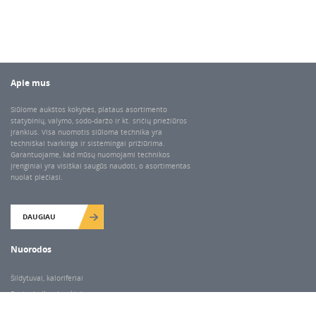
Apie mus
Siūlome aukštos kokybės, plataus asortimento
statybinių, valymo, sodo-daržo ir kt. sričių priežiūros
įrankius. Visa nuomotis siūloma technika yra
techniškai tvarkinga ir sistemingai prižiūrima.
Garantuojame, kad mūsų nuomojami technikos
įrenginiai yra visiškai saugūs naudoti, o asortimentas
nuolat plečiasi.
DAUGIAU
Nuorodos
Šildytuvai, kaloriferiai
Santechnikos įrankiai
Valymo įranga