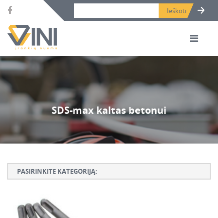
Search bar place.
SDS-max kaltas betonui
PASIRINKITE KATEGORIJĄ:
Armatūros lankstymo, rišimo ir karpymo įrankiai
Betono ardymo ir gręžimo įrankiai
Betono kaltai ir grąžtai, deimantinės karūnos