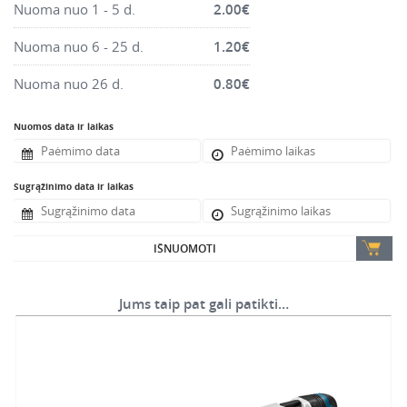
Nuoma nuo 1 - 5 d.
2.00
€
Montavimo instrumentai
Pneumatika
Nuoma nuo 6 - 25 d.
1.20
€
Pastoliai, bokšteliai, stelažai, tvoros, statramščiai,
Nuoma nuo 26 d.
0.80
€
perdangos
Plytelių, blokelių, polistirolo pjovimo įrankiai
Nuomos data ir laikas
Rankiniai sodo ir buities įrankiai
Santechnikos įrankiai
Sugrąžinimo data ir laikas
Šildytuvai, kaloriferiai, kondicionieriai, jonizatoriai
Sodo ir miško įranga
IŠNUOMOTI
Suvirinimo įranga
Vandens ir purvo siurbliai
Jums taip pat gali patikti…
Valymo įranga
Viniakaliai, kabiakalės, šaudykliai