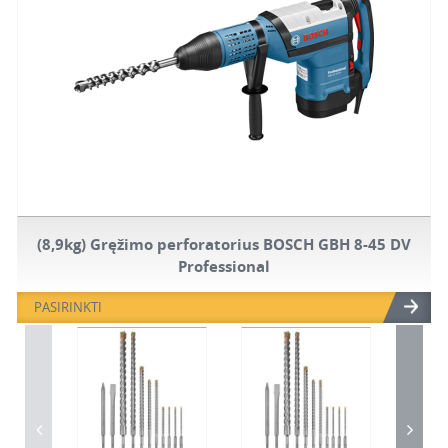
(8,9kg) Gręžimo perforatorius BOSCH GBH 8-45 DV
Professional
PASIRINKTI