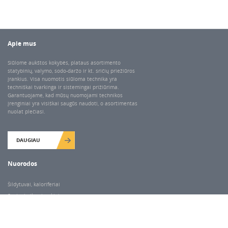
Apie mus
Siūlome aukštos kokybės, plataus asortimento
statybinių, valymo, sodo-daržo ir kt. sričių priežiūros
įrankius. Visa nuomotis siūloma technika yra
techniškai tvarkinga ir sistemingai prižiūrima.
Garantuojame, kad mūsų nuomojami technikos
įrenginiai yra visiškai saugūs naudoti, o asortimentas
nuolat plečiasi.
DAUGIAU
Nuorodos
Šildytuvai, kaloriferiai
Santechnikos įrankiai
Valymo įranga
Keltuvai-pakėlėjai