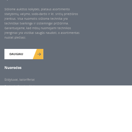
Siūlome aukštos kokybės, plataus asortimento
statybinių, valymo, sodo-daržo ir kt. sričių priežiūros
įrankius. Visa nuomotis siūloma technika yra
techniškai tvarkinga ir sistemingai prižiūrima.
Garantuojame, kad mūsų nuomojami technikos
įrenginiai yra visiškai saugūs naudoti, o asortimentas
nuolat plečiasi.
DAUGIAU
Nuorodos
Šildytuvai, kaloriferiai
Santechnikos įrankiai
Valymo įranga
Keltuvai-pakėlėjai
Betono kaltai ir grąžtai
Rekvizitai
Dariaus ir Gireno g. 47, Vilnius