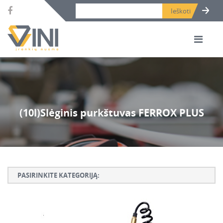
Search bar place.
(10l)Slėginis purkštuvas FERROX PLUS
PASIRINKITE KATEGORIJĄ:
Armatūros lankstymo, rišimo ir karpymo įrankiai
Betono ardymo ir gręžimo įrankiai
Betono kaltai ir grąžtai, deimantinės karūnos