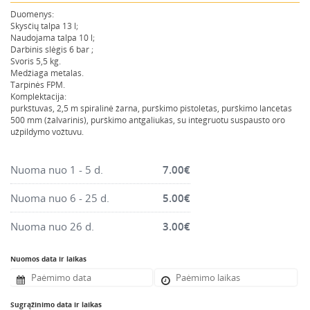
Montavimo instrumentai
Duomenys:
Skysčių talpa 13 l;
Pneumatika
Naudojama talpa 10 l;
Darbinis slėgis 6 bar ;
Pastoliai, bokšteliai, stelažai, tvoros, statramščiai,
Svoris 5,5 kg.
perdangos
Medžiaga metalas.
Tarpinės FPM.
Plytelių, blokelių, polistirolo pjovimo įrankiai
Komplektacija:
purkštuvas, 2,5 m spiralinė žarna, purškimo pistoletas, purškimo lancetas
Rankiniai sodo ir buities įrankiai
500 mm (žalvarinis), purškimo antgaliukas, su integruotu suspausto oro
Santechnikos įrankiai
užpildymo vožtuvu.
Šildytuvai, kaloriferiai, kondicionieriai, jonizatoriai
Nuoma nuo 1 - 5 d.
7.00
€
Sodo ir miško įranga
Suvirinimo įranga
Nuoma nuo 6 - 25 d.
5.00
€
Vandens ir purvo siurbliai
Nuoma nuo 26 d.
3.00
€
Valymo įranga
Viniakaliai, kabiakalės, šaudykliai
Nuomos data ir laikas
Sugrąžinimo data ir laikas