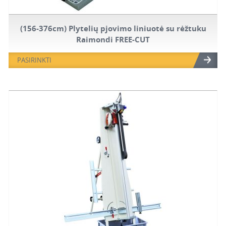
(156-376cm) Plytelių pjovimo liniuotė su rėžtuku
Raimondi FREE-CUT
PASIRINKTI