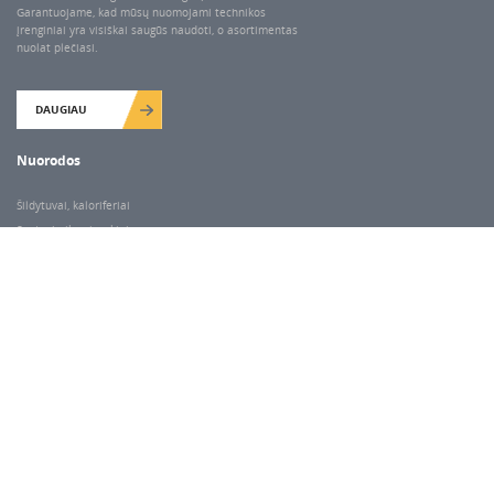
Garantuojame, kad mūsų nuomojami technikos
įrenginiai yra visiškai saugūs naudoti, o asortimentas
nuolat plečiasi.
DAUGIAU
Nuorodos
Šildytuvai, kaloriferiai
Santechnikos įrankiai
Valymo įranga
Keltuvai-pakėlėjai
Betono kaltai ir grąžtai
Rekvizitai
Dariaus ir Gireno g. 47, Vilnius
Darbo laikas
I-V 7.00-18.00
VI 9.00-14.00
Pastaba:
kitais atvejais paėmimas/išdavimas pagal susitarimą telefonu.