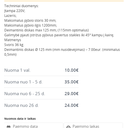
Montavimo instrumentai
Techniniai duomenys:
Įtampa 220V;
Pneumatika
Lazeris;
Maksimalus pjūvio storis 30 mm;
Pastoliai, bokšteliai, stelažai, tvoros, statramščiai,
Maksimalus pjūvio ilgis 1200mm;
perdangos
Deimantinis diskas max 125 mm; (115mm optimalus)
Galimybė pjauti įstrižus pjūvius pavertus stakles iki 45° kampu į kairę;
Plytelių, blokelių, polistirolo pjovimo įrankiai
Matmenys
Svoris 36 kg.
Rankiniai sodo ir buities įrankiai
Deimantinis diskas Ø 125 mm (mm nusidėvėjimas) – 7.00eur. (minimalus
Santechnikos įrankiai
0,5mm)
Šildytuvai, kaloriferiai, kondicionieriai, jonizatoriai
Nuoma 1 val.
10.00
€
Sodo ir miško įranga
Suvirinimo įranga
Nuoma nuo 1 - 5 d.
35.00
€
Vandens ir purvo siurbliai
Nuoma nuo 6 - 25 d.
29.00
€
Valymo įranga
Nuoma nuo 26 d.
24.00
€
Viniakaliai, kabiakalės, šaudykliai
Nuomos data ir laikas