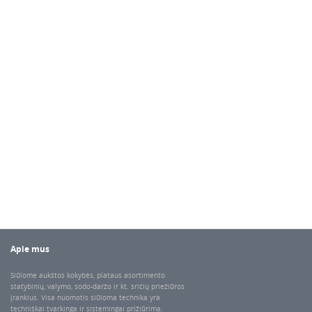
Apie mus
Siūlome aukštos kokybės, plataus asortimento
statybinių, valymo, sodo-daržo ir kt. sričių priežiūros
įrankius. Visa nuomotis siūloma technika yra
techniškai tvarkinga ir sistemingai prižiūrima.