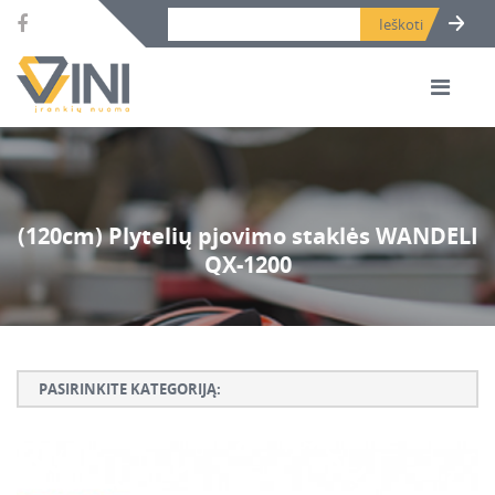
Search bar place.
(120cm) Plytelių pjovimo staklės WANDELI
QX-1200
PASIRINKITE KATEGORIJĄ:
Armatūros lankstymo, rišimo ir karpymo įrankiai
Betono ardymo ir gręžimo įrankiai
Betono kaltai ir grąžtai, deimantinės karūnos