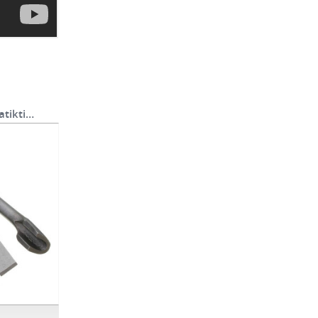
atikti…