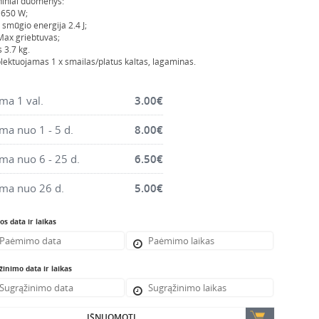
iniai duomenys:
 650 W;
 smūgio energija 2.4 J;
ax griebtuvas;
s 3.7 kg.
ektuojamas 1 x smailas/platus kaltas, lagaminas.
a 1 val.
3.00
€
a nuo 1 - 5 d.
8.00
€
a nuo 6 - 25 d.
6.50
€
ma nuo 26 d.
5.00
€
s data ir laikas
inimo data ir laikas
IŠNUOMOTI