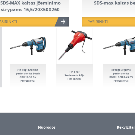
SDS-MAX kaltas įžeminimo
SDS-max kaltas b
strypams 16,5/20X50X260
ASIRINKTI
PASIRINKTI
(11,9kg) Gręžimo
(8,9kg) Gręžimo
(14,5kg)
perforatorius Bosch
perforatorius
Skeliamasis kūjis
GBH 12-52 DV
BOSCH GBH 8-45 DV
Hilti TE2000
Professional
Professional
Nuorodos
Rekvizitai