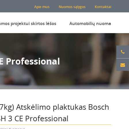
Apie mus
Nuomos sąlygos
Kontaktai
amos projektui skirtos lėšos
Automobilių nuoma
E Professional
,7kg) Atskėlimo plaktukas Bosch
H 3 CE Professional