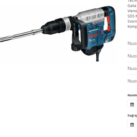
Techn
Galia
Vieno
SDS M
Svori
Kompl
Nuom
Nuom
Nuom
Nuo
Nuomo
Sugrąž