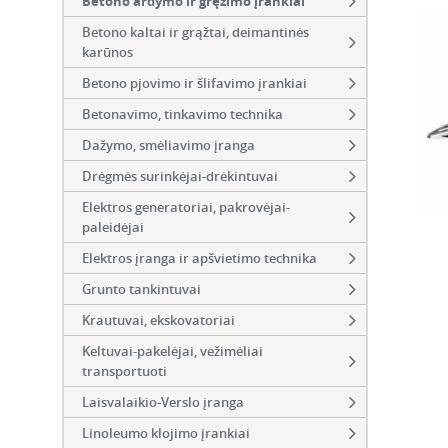
Betono ardymo ir gręžimo įrankiai
Betono kaltai ir grąžtai, deimantinės
karūnos
Betono pjovimo ir šlifavimo įrankiai
Betonavimo, tinkavimo technika
Dažymo, smėliavimo įranga
Drėgmės surinkėjai-drėkintuvai
Elektros generatoriai, pakrovėjai-
paleidėjai
Elektros įranga ir apšvietimo technika
Grunto tankintuvai
Krautuvai, ekskovatoriai
Keltuvai-pakelėjai, vežimėliai
transportuoti
Laisvalaikio-Verslo įranga
Linoleumo klojimo įrankiai