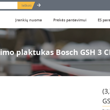
Įrankių nuoma
Prekės pardavimui
ES par
limo plaktukas Bosch GSH 3 C
(3
GS