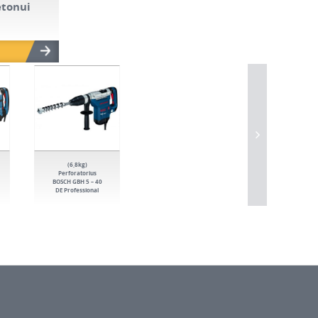
etonui
(6,8kg)
Perforatorius
BOSCH GBH 5 – 40
DE Professional