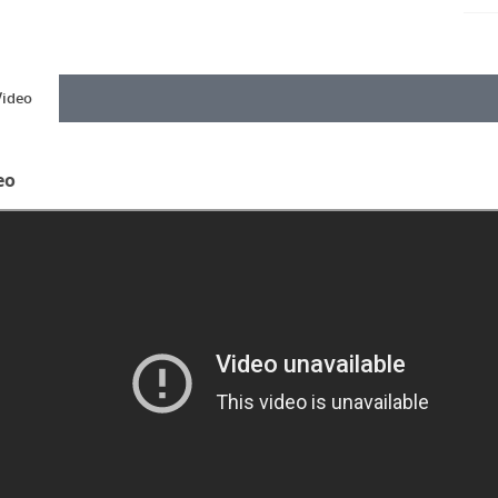
Video
eo