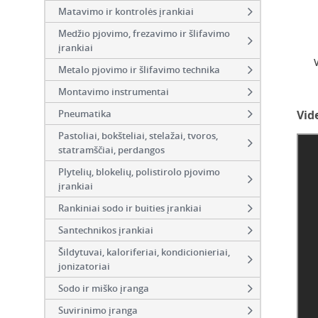
Matavimo ir kontrolės įrankiai
Medžio pjovimo, frezavimo ir šlifavimo
įrankiai
Metalo pjovimo ir šlifavimo technika
Montavimo instrumentai
Pneumatika
Vid
Pastoliai, bokšteliai, stelažai, tvoros,
statramščiai, perdangos
Plytelių, blokelių, polistirolo pjovimo
įrankiai
Rankiniai sodo ir buities įrankiai
Santechnikos įrankiai
Šildytuvai, kaloriferiai, kondicionieriai,
jonizatoriai
Sodo ir miško įranga
Suvirinimo įranga