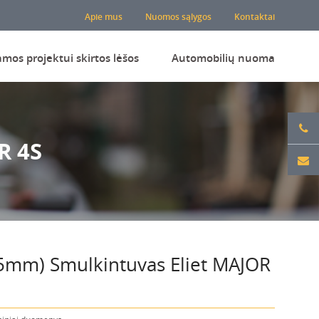
Apie mus
Nuomos sąlygos
Kontaktai
amos projektui skirtos lėšos
Automobilių nuoma
R 4S
5mm) Smulkintuvas Eliet MAJOR