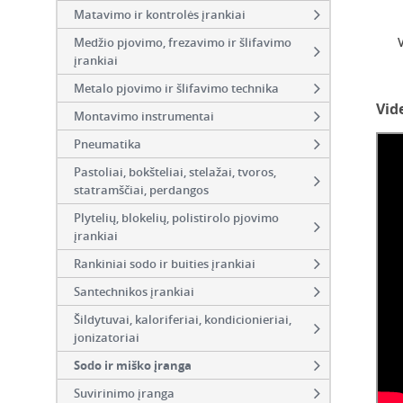
Matavimo ir kontrolės įrankiai
Medžio pjovimo, frezavimo ir šlifavimo
įrankiai
Metalo pjovimo ir šlifavimo technika
Vid
Montavimo instrumentai
Pneumatika
Pastoliai, bokšteliai, stelažai, tvoros,
statramščiai, perdangos
Plytelių, blokelių, polistirolo pjovimo
įrankiai
Rankiniai sodo ir buities įrankiai
Santechnikos įrankiai
Šildytuvai, kaloriferiai, kondicionieriai,
jonizatoriai
Sodo ir miško įranga
Suvirinimo įranga