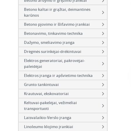
Betono ardymo ir gręžimo įrankiai
Betono kaltai ir grąžtai, deimantinės
karūnos
Betono pjovimo ir šlifavimo įrankiai
Betonavimo, tinkavimo technika
Dažymo, smėliavimo įranga
Drėgmės surinkėjai-drėkintuvai
Elektros generatoriai, pakrovėjai-
paleidėjai
Elektros įranga ir apšvietimo technika
Grunto tankintuvai
Krautuvai, ekskovatoriai
Keltuvai-pakelėjai, vežimėliai
transportuoti
Laisvalaikio-Verslo įranga
Linoleumo klojimo įrankiai