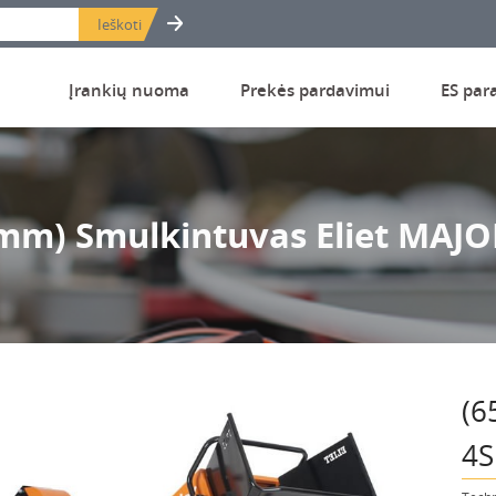
Įrankių nuoma
Prekės pardavimui
ES par
mm) Smulkintuvas Eliet MAJO
(6
4S