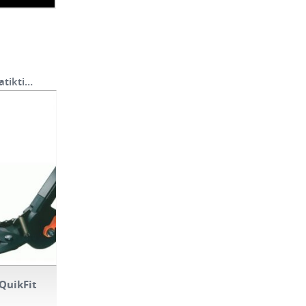
atikti…
QuikFit