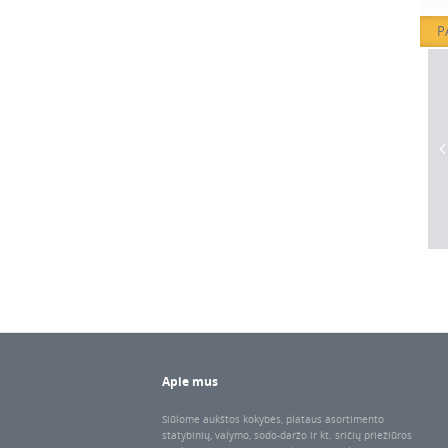
P
Apie mus
Siūlome aukštos kokybės, plataus asortimento
statybinių, valymo, sodo-daržo ir kt. sričių priežiūros