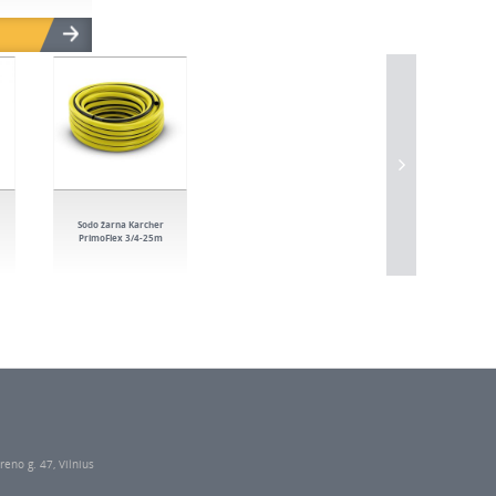
Sodo žarna Karcher
PrimoFlex 3/4-25m
reno g. 47, Vilnius