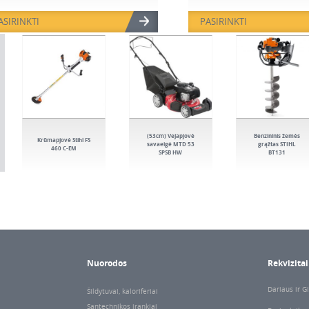
teleskopiniu kotu
ASIRINKTI
PASIRINKTI
(53cm) Vejapjovė
Benzininis žemės
Krūmapjovė Stihl FS
savaeigė MTD 53
grąžtas STIHL
460 C-EM
SPSB HW
BT131
Nuorodos
Rekvizitai
Dariaus ir Gi
Šildytuvai, kaloriferiai
Santechnikos įrankiai