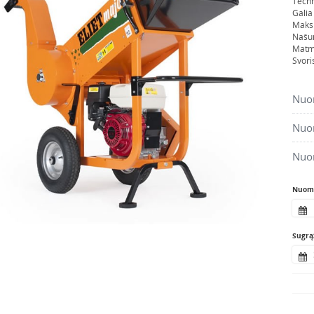
Techn
Galia
Maks
Našum
Matm
Svori
Nuom
Nuom
Nuo
Nuomo
Sugrąž