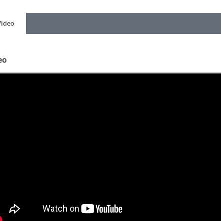
Video
eo