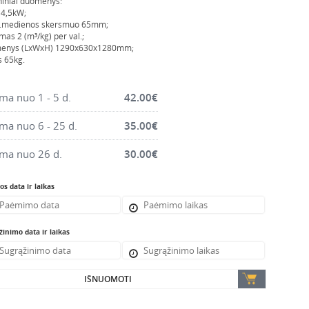
iniai duomenys:
 4,5kW;
.medienos skersmuo 65mm;
as 2 (m³/kg) per val.;
enys (LxWxH) 1290x630x1280mm;
s 65kg.
a nuo 1 - 5 d.
42.00
€
a nuo 6 - 25 d.
35.00
€
ma nuo 26 d.
30.00
€
s data ir laikas
inimo data ir laikas
IŠNUOMOTI