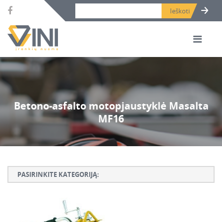
Search bar place.
Betono-asfalto motopjaustyklė Masalta
MF16
PASIRINKITE KATEGORIJĄ:
Armatūros lankstymo, rišimo ir karpymo įrankiai
Betono ardymo ir gręžimo įrankiai
Betono kaltai ir grąžtai, deimantinės karūnos