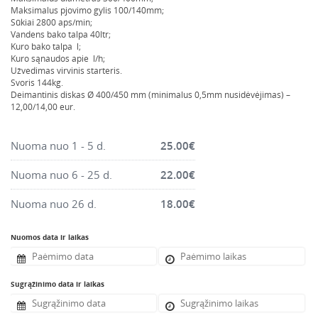
Montavimo instrumentai
Maksimalus pjovimo gylis 100/140mm;
Sūkiai 2800 aps/min;
Pneumatika
Vandens bako talpa 40ltr;
Kuro bako talpa l;
Pastoliai, bokšteliai, stelažai, tvoros, statramščiai,
Kuro sąnaudos apie l/h;
perdangos
Užvedimas virvinis starteris.
Svoris 144kg.
Plytelių, blokelių, polistirolo pjovimo įrankiai
Deimantinis diskas Ø 400/450 mm (minimalus 0,5mm nusidėvėjimas) –
12,00/14,00 eur.
Rankiniai sodo ir buities įrankiai
Santechnikos įrankiai
Nuoma nuo 1 - 5 d.
25.00
€
Šildytuvai, kaloriferiai, kondicionieriai, jonizatoriai
Nuoma nuo 6 - 25 d.
22.00
€
Sodo ir miško įranga
Suvirinimo įranga
Nuoma nuo 26 d.
18.00
€
Vandens ir purvo siurbliai
Nuomos data ir laikas
Valymo įranga
Viniakaliai, kabiakalės, šaudykliai
Sugrąžinimo data ir laikas