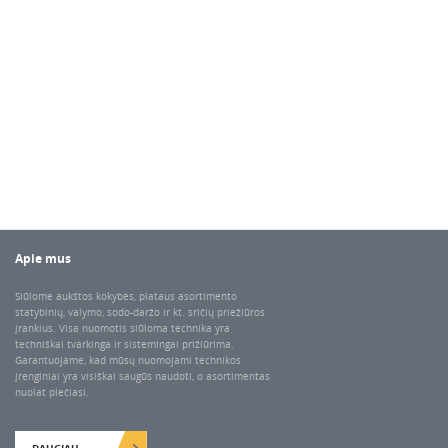
Apie mus
Siūlome aukštos kokybės, plataus asortimento
statybinių, valymo, sodo-daržo ir kt. sričių priežiūros
įrankius. Visa nuomotis siūloma technika yra
techniškai tvarkinga ir sistemingai prižiūrima.
Garantuojame, kad mūsų nuomojami technikos
įrenginiai yra visiškai saugūs naudoti, o asortimentas
nuolat plečiasi.