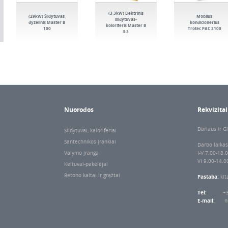
(3,3kW) Elektrinis
(29kW) Šildytuvas,
Mobilus
šildytuvas-
dyzelinis Master B
kondicionerius
koloriferis Master B
100
Trotec PAC 2100
3.3
Nuorodos
Rekvizitai
Dariaus ir Gi
Šildytuvai, kaloriferiai
Santechnikos įrankiai
Darbo laikas
Valymo įranga
I-V 7.00-18.
VI 9.00-14.0
Keltuvai-pakėlėjai
Betono kaltai ir grąžtai
Pastaba:
kit
Tel:
+
E-mail:
n