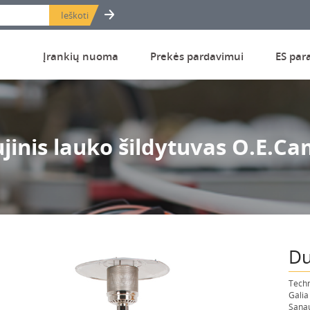
Įrankių nuoma
Prekės pardavimui
ES par
jinis lauko šildytuvas O.E.C
Du
Techn
Galia
Sanau