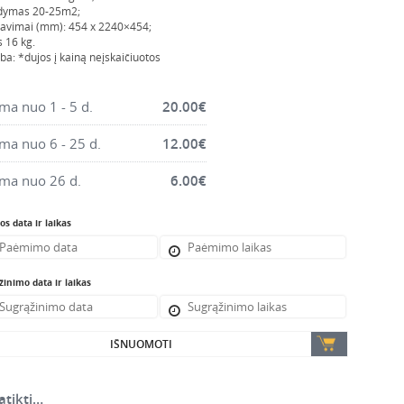
ldymas 20-25m2;
avimai (mm): 454 x 2240×454;
s 16 kg.
ba: *dujos į kainą neįskaičiuotos
a nuo 1 - 5 d.
20.00
€
a nuo 6 - 25 d.
12.00
€
ma nuo 26 d.
6.00
€
s data ir laikas
inimo data ir laikas
IŠNUOMOTI
atikti…