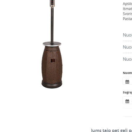
Apši
Išmat
Svori
Pasta
Nuom
Nuom
Nuo
Nuomo
Sugrąž
Jums taip pat gali p