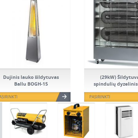
Dujinis lauko šildytuvas
(29kW) Šildytuv
Ballu BOGH-15
spindulių dyzelinis
DSO 250
ASIRINKTI
PASIRINKTI