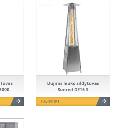
ytuvas
Dujinis lauko šildytuvas
3000
Sunred DF15 S
PASIRINKTI