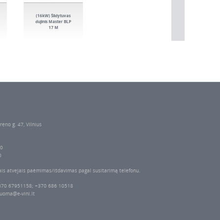
(16kW) Šildytuvas
dujinis Master BLP
17 M
reno g. 47, Vilnius
00
0
ais atvejais paėmimas/išdavimas pagal susitarimą telefonu.
370 67951158; +370 686 10518
uoma@e-vini.lt