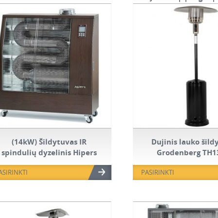
(14kW) Šildytuvas IR
Dujinis lauko šild
spindulių dyzelinis Hipers
Grodenberg TH1
DSO 120
ASIRINKTI
PASIRINKTI