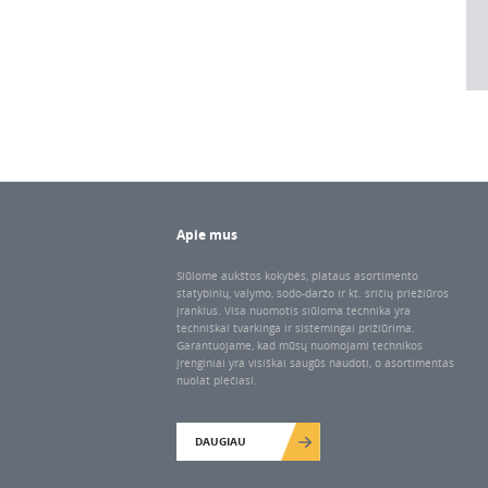
Apie mus
Siūlome aukštos kokybės, plataus asortimento
statybinių, valymo, sodo-daržo ir kt. sričių priežiūros
įrankius. Visa nuomotis siūloma technika yra
techniškai tvarkinga ir sistemingai prižiūrima.
Garantuojame, kad mūsų nuomojami technikos
įrenginiai yra visiškai saugūs naudoti, o asortimentas
nuolat plečiasi.
DAUGIAU