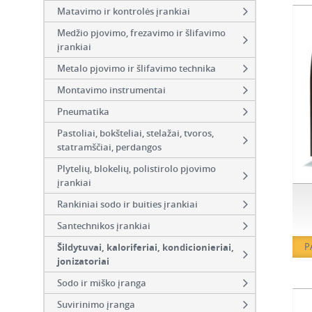
Matavimo ir kontrolės įrankiai
Medžio pjovimo, frezavimo ir šlifavimo
įrankiai
Metalo pjovimo ir šlifavimo technika
Montavimo instrumentai
Pneumatika
Pastoliai, bokšteliai, stelažai, tvoros,
statramščiai, perdangos
Plytelių, blokelių, polistirolo pjovimo
įrankiai
Rankiniai sodo ir buities įrankiai
Santechnikos įrankiai
P
Šildytuvai, kaloriferiai, kondicionieriai,
jonizatoriai
Sodo ir miško įranga
Suvirinimo įranga