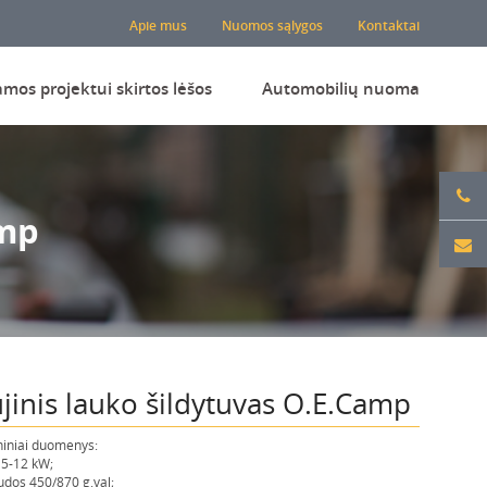
Apie mus
Nuomos sąlygos
Kontaktai
amos projektui skirtos lėšos
Automobilių nuoma
amp
jinis lauko šildytuvas O.E.Camp
iniai duomenys:
 5-12 kW;
dos 450/870 g.val;