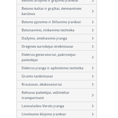
Betono ardymo ir gręžimo įrankiai
Betono kaltai ir grąžtai, deimantinės
karūnos
Betono pjovimo ir šlifavimo įrankiai
Betonavimo, tinkavimo technika
Dažymo, smėliavimo įranga
Drėgmės surinkėjai-drėkintuvai
Elektros generatoriai, pakrovėjai-
paleidėjai
Elektros įranga ir apšvietimo technika
Grunto tankintuvai
Krautuvai, ekskovatoriai
Keltuvai-pakelėjai, vežimėliai
transportuoti
Laisvalaikio-Verslo įranga
Linoleumo klojimo įrankiai