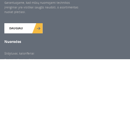
Garantuojame, kad mūsų nuomojami technikos
įrenginiai yra visiškai saugūs naudoti, o asortimentas
nuolat plečiasi.
DAUGIAU
Nuorodos
Šildytuvai, kaloriferiai
Santechnikos įrankiai
Valymo įranga
Keltuvai-pakėlėjai
Betono kaltai ir grąžtai
Rekvizitai
Dariaus ir Gireno g. 47, Vilnius
Darbo laikas
I-V 7.00-18.00
VI 9.00-14.00
Pastaba:
kitais atvejais paėmimas/išdavimas pagal susitarimą telefonu.