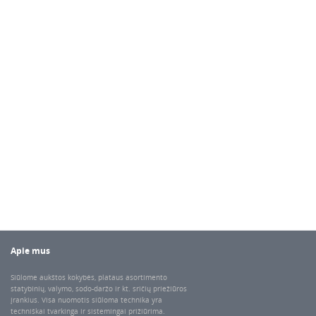
Apie mus
Siūlome aukštos kokybės, plataus asortimento
statybinių, valymo, sodo-daržo ir kt. sričių priežiūros
įrankius. Visa nuomotis siūloma technika yra
techniškai tvarkinga ir sistemingai prižiūrima.