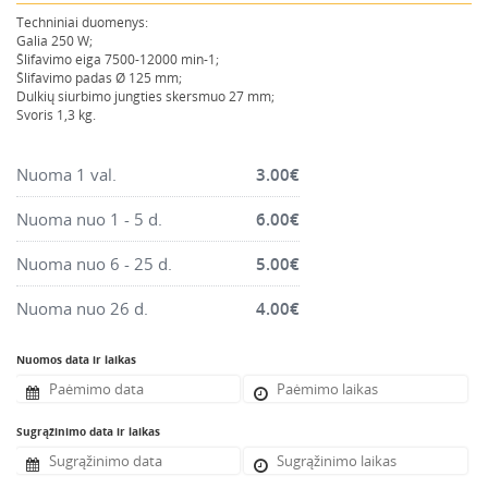
Montavimo instrumentai
Techniniai duomenys:
Galia 250 W;
Pneumatika
Šlifavimo eiga 7500-12000 min-1;
Šlifavimo padas Ø 125 mm;
Pastoliai, bokšteliai, stelažai, tvoros, statramščiai,
Dulkių siurbimo jungties skersmuo 27 mm;
perdangos
Svoris 1,3 kg.
Plytelių, blokelių, polistirolo pjovimo įrankiai
Rankiniai sodo ir buities įrankiai
Nuoma 1 val.
3.00
€
Santechnikos įrankiai
Nuoma nuo 1 - 5 d.
6.00
€
Šildytuvai, kaloriferiai, kondicionieriai, jonizatoriai
Nuoma nuo 6 - 25 d.
5.00
€
Sodo ir miško įranga
Nuoma nuo 26 d.
Suvirinimo įranga
4.00
€
Vandens ir purvo siurbliai
Nuomos data ir laikas
Valymo įranga
Viniakaliai, kabiakalės, šaudykliai
Sugrąžinimo data ir laikas