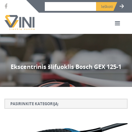
Search bar place.
Ekscentrinis šlifuoklis Bosch GEX 125-1
PASIRINKITE KATEGORIJĄ:
Armatūros lankstymo, rišimo ir karpymo įrankiai
Betono ardymo ir gręžimo įrankiai
Betono kaltai ir grąžtai, deimantinės karūnos