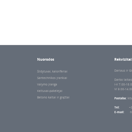
Nuorodos
Rekvizitai
Dariaus ir Gi
Šildytuvai, kaloriferiai
Santechnikos įrankiai
Darbo laikas
Valymo įranga
I-V 7.00-18.
VI 9.00-14.0
Keltuvai-pakėlėjai
Betono kaltai ir grąžtai
Pastaba:
kit
Tel:
+
E-mail:
n