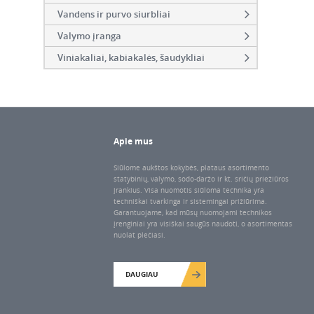
Vandens ir purvo siurbliai
Valymo įranga
Viniakaliai, kabiakalės, šaudykliai
Apie mus
Siūlome aukštos kokybės, plataus asortimento
statybinių, valymo, sodo-daržo ir kt. sričių priežiūros
įrankius. Visa nuomotis siūloma technika yra
techniškai tvarkinga ir sistemingai prižiūrima.
Garantuojame, kad mūsų nuomojami technikos
įrenginiai yra visiškai saugūs naudoti, o asortimentas
nuolat plečiasi.
DAUGIAU