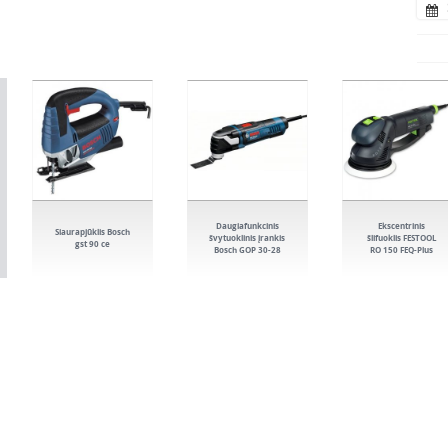
Daugiafunkcinis
Ekscentrinis
Siaurapjūklis Bosch
švytuoklinis įrankis
šlifuoklis FESTOOL
gst 90 ce
Bosch GOP 30-28
RO 150 FEQ-Plus