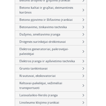
Betono ardymo ir gręžimo įrankiai
Betono kaltai ir grąžtai, deimantinės
karūnos
Betono pjovimo ir šlifavimo įrankiai
Betonavimo, tinkavimo technika
Dažymo, smėliavimo įranga
Drėgmės surinkėjai-drėkintuvai
Elektros generatoriai, pakrovėjai-
paleidėjai
Elektros įranga ir apšvietimo technika
Grunto tankintuvai
Krautuvai, ekskovatoriai
Keltuvai-pakelėjai, vežimėliai
transportuoti
Laisvalaikio-Verslo įranga
Linoleumo klojimo įrankiai