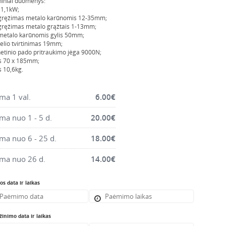
iniai duomenys:
 1,1kW;
gręžimas metalo karūnomis 12-35mm;
ręžimas metalo grąžtais 1-13mm;
etalo karūnomis gylis 50mm;
elio tvirtinimas 19mm;
tinio pado pritraukimo jėga 9000N;
s 70 x 185mm;
s 10,6kg.
a 1 val.
6.00
€
a nuo 1 - 5 d.
20.00
€
a nuo 6 - 25 d.
18.00
€
ma nuo 26 d.
14.00
€
s data ir laikas
inimo data ir laikas