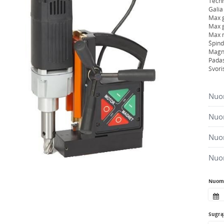
Techn
Galia
Max 
Max g
Max m
Špind
Magne
Pada
Svori
Nuom
Nuom
Nuom
Nuo
Nuomo
Sugrąž