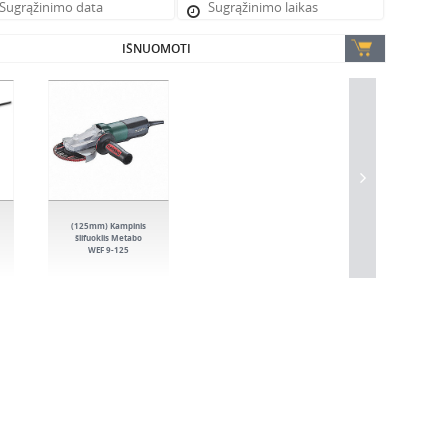
IŠNUOMOTI
(125mm) Kampinis
šlifuoklis Metabo
WEF 9-125