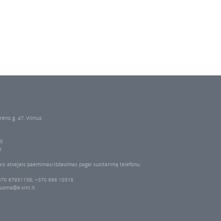
reno g. 47, Vilnius
00
0
ais atvejais paėmimas/išdavimas pagal susitarimą telefonu.
370 67951158; +370 686 10518
uoma@e-vini.lt