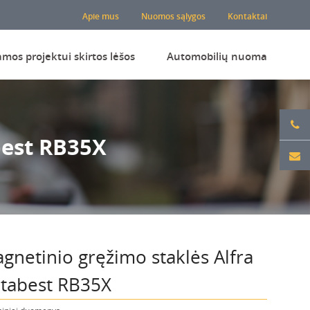
Apie mus
Nuomos sąlygos
Kontaktai
amos projektui skirtos lėšos
Automobilių nuoma
best RB35X
gnetinio gręžimo staklės Alfra
tabest RB35X