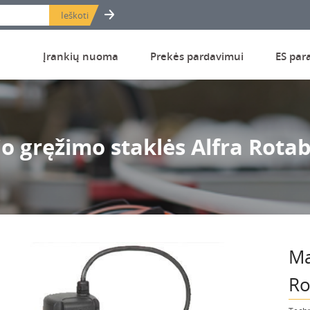
Įrankių nuoma
Prekės pardavimui
ES par
o gręžimo staklės Alfra Rota
Ma
Ro