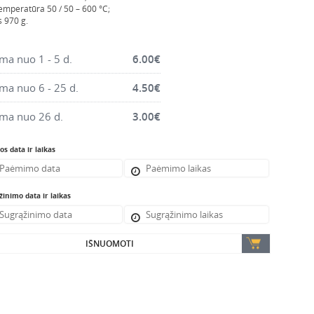
emperatūra 50 / 50 – 600 °C;
s 970 g.
a nuo 1 - 5 d.
6.00
€
a nuo 6 - 25 d.
4.50
€
ma nuo 26 d.
3.00
€
s data ir laikas
inimo data ir laikas
IŠNUOMOTI