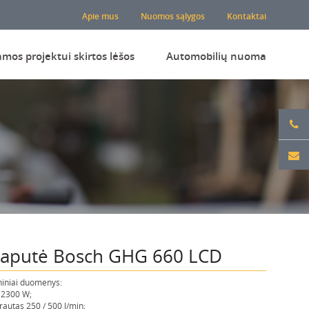
Apie mus
Nuomos sąlygos
Kontaktai
amos projektui skirtos lėšos
Automobilių nuoma
aputė Bosch GHG 660 LCD
iniai duomenys:
 2300 W;
rautas 250 / 500 l/min;