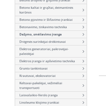
Betono ardymo ir gręžimo įrankiai
Betono kaltai ir grąžtai, deimantinės
karūnos
Betono pjovimo ir šlifavimo įrankiai
Betonavimo, tinkavimo technika
Dažymo, smėliavimo įranga
Drėgmės surinkėjai-drėkintuvai
Elektros generatoriai, pakrovėjai-
paleidėjai
Elektros įranga ir apšvietimo technika
Grunto tankintuvai
Krautuvai, ekskovatoriai
Keltuvai-pakelėjai, vežimėliai
transportuoti
Laisvalaikio-Verslo įranga
Linoleumo klojimo įrankiai