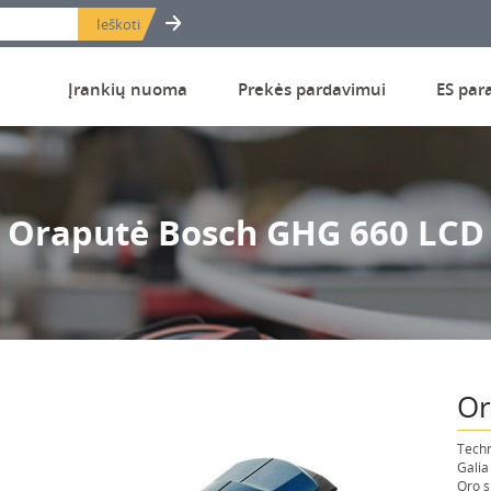
Įrankių nuoma
Prekės pardavimui
ES par
Oraputė Bosch GHG 660 LCD
Or
Techn
Galia
Oro s