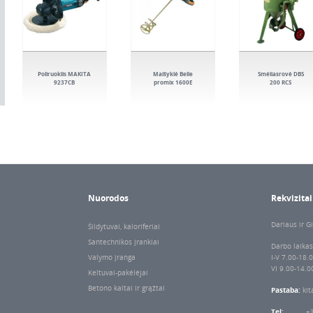
Poliruoklis MAKITA
Maišyklė Belle
Smėliasrovė DBS
9237CB
promix 1600E
200 RCS
Nuorodos
Rekvizitai
Dariaus ir Gi
Šildytuvai, kaloriferiai
Santechnikos įrankiai
Darbo laikas
Valymo įranga
I-V 7.00-18.
VI 9.00-14.0
Keltuvai-pakėlėjai
Betono kaltai ir grąžtai
Pastaba:
kit
Tel:
+