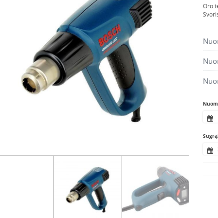
Oro t
Svori
Nuom
Nuom
Nuo
Nuomo
Sugrąž