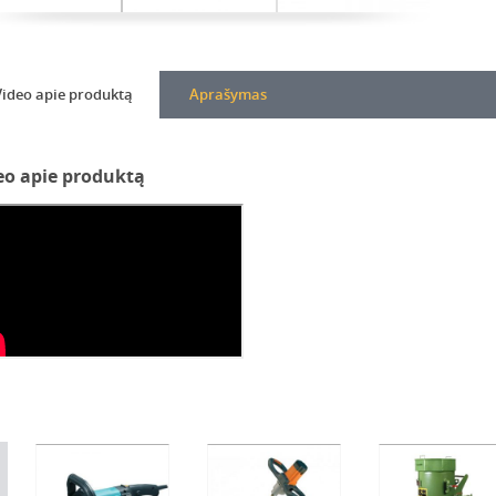
Video apie produktą
Aprašymas
eo apie produktą