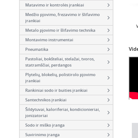
Matavimo ir kontrolės įrankiai
Medžio pjovimo, frezavimo ir šlifavimo
įrankiai
Metalo pjovimo ir šlifavimo technika
Montavimo instrumentai
Vid
Pneumatika
Pastoliai, bokšteliai, stelažai, tvoros,
statramščiai, perdangos
Plytelių, blokelių, polistirolo pjovimo
įrankiai
Rankiniai sodo ir buities įrankiai
Santechnikos įrankiai
Šildytuvai, kaloriferiai, kondicionieriai,
jonizatoriai
Sodo ir miško įranga
Suvirinimo įranga