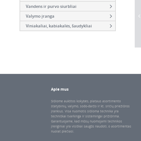
Vandens ir purvo siurbliai
Valymo įranga
Viniakaliai, kabiakalės, šaudykliai
Apie mus
Siūlome aukštos kokybės, plataus asortimento
statybinių, valymo, sodo-daržo ir kt. sričių priežiūros
įrankius. Visa nuomotis siūloma technika yra
techniškai tvarkinga ir sistemingai prižiūrima.
Garantuojame, kad mūsų nuomojami technikos
įrenginiai yra visiškai saugūs naudoti, o asortimentas
nuolat plečiasi.