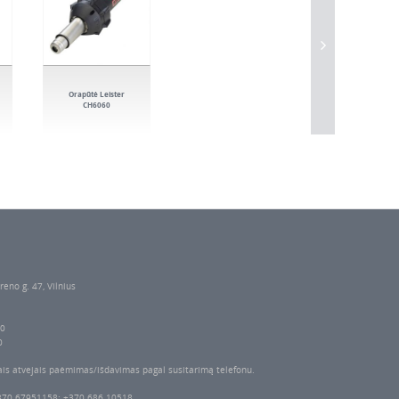
Orapūtė Leister
CH6060
reno g. 47, Vilnius
00
0
ais atvejais paėmimas/išdavimas pagal susitarimą telefonu.
370 67951158; +370 686 10518