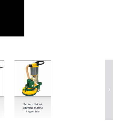
Parketo diskinė
šlifavimo mašina
Lägler Trio