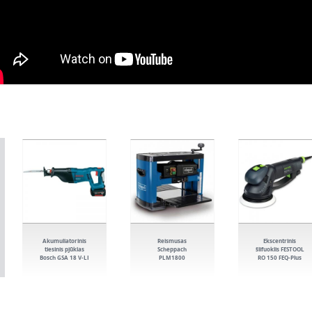
Akumuliatorinis
Reismusas
Ekscentrinis
tiesinis pjūklas
Scheppach
šlifuoklis FESTOOL
Bosch GSA 18 V-LI
PLM1800
RO 150 FEQ-Plus