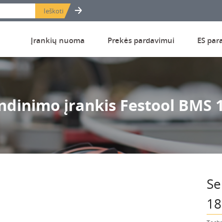
Įrankių nuoma
Prekės pardavimui
ES par
ndinimo įrankis Festool BMS 
Se
18