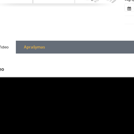
Video
Aprašymas
eo