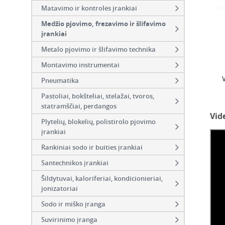
Matavimo ir kontrolės įrankiai
Medžio pjovimo, frezavimo ir šlifavimo
įrankiai
Metalo pjovimo ir šlifavimo technika
Montavimo instrumentai
Pneumatika
Pastoliai, bokšteliai, stelažai, tvoros,
statramščiai, perdangos
Vid
Plytelių, blokelių, polistirolo pjovimo
įrankiai
Rankiniai sodo ir buities įrankiai
Santechnikos įrankiai
Šildytuvai, kaloriferiai, kondicionieriai,
jonizatoriai
Sodo ir miško įranga
Suvirinimo įranga