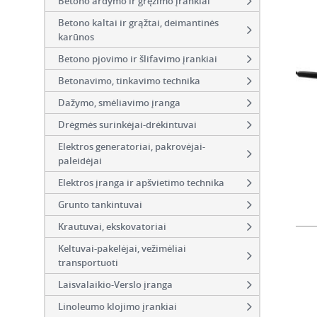
Betono ardymo ir gręžimo įrankiai
Betono kaltai ir grąžtai, deimantinės
karūnos
Betono pjovimo ir šlifavimo įrankiai
Betonavimo, tinkavimo technika
Dažymo, smėliavimo įranga
Drėgmės surinkėjai-drėkintuvai
Elektros generatoriai, pakrovėjai-
paleidėjai
Elektros įranga ir apšvietimo technika
Grunto tankintuvai
Krautuvai, ekskovatoriai
Keltuvai-pakelėjai, vežimėliai
transportuoti
Laisvalaikio-Verslo įranga
Linoleumo klojimo įrankiai