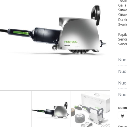
Techn
Galia
Šlifa
Šlifa
Dulki
Svori
Papil
Sendi
Sendi
Nuom
Nuom
Nuom
Nuo
Nuomo
Sugrąž