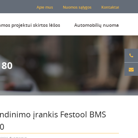
Apie mus
Nuomos sąlygos
Kontaktai
amos projektui skirtos lėšos
Automobilių nuoma
180
ndinimo įrankis Festool BMS
0