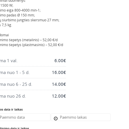
iniai duomenys:
 1500 W;
vimo eiga 800-4000 min-1;
vimo padas Ø 150 mm;
ų siurbimo jungties skersmuo 27 mm;
s 7,5 kg.
domai
nimo šepetys (metalinis) – 52,00 €/d
nimo šepetys (plastmasinis) – 52,00 €/d
a 1 val.
6.00
€
a nuo 1 - 5 d.
16.00
€
a nuo 6 - 25 d.
14.00
€
ma nuo 26 d.
12.00
€
s data ir laikas
inimo data ir laikas