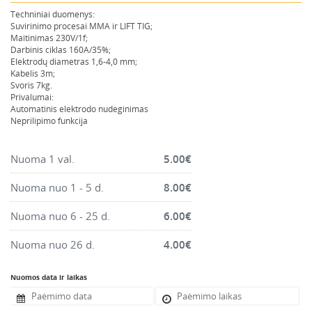
Montavimo instrumentai
Techniniai duomenys:
Suvirinimo procesai MMA ir LIFT TIG;
Pneumatika
Maitinimas 230V/1f;
Darbinis ciklas 160A/35%;
Pastoliai, bokšteliai, stelažai, tvoros, statramščiai,
Elektrodų diametras 1,6-4,0 mm;
perdangos
Kabelis 3m;
Svoris 7kg.
Plytelių, blokelių, polistirolo pjovimo įrankiai
Privalumai:
Automatinis elektrodo nudeginimas
Rankiniai sodo ir buities įrankiai
Neprilipimo funkcija
Santechnikos įrankiai
Šildytuvai, kaloriferiai, kondicionieriai, jonizatoriai
Nuoma 1 val.
5.00
€
Sodo ir miško įranga
Nuoma nuo 1 - 5 d.
8.00
€
Suvirinimo įranga
Nuoma nuo 6 - 25 d.
6.00
€
Vandens ir purvo siurbliai
Valymo įranga
Nuoma nuo 26 d.
4.00
€
Viniakaliai, kabiakalės, šaudykliai
Nuomos data ir laikas