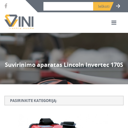
Search bar place.
Suvirinimo aparatas Lincoln Invertec 170S
PASIRINKITE KATEGORIJĄ:
Armatūros lankstymo, rišimo ir karpymo įrankiai
Betono ardymo ir gręžimo įrankiai
Betono kaltai ir grąžtai, deimantinės karūnos