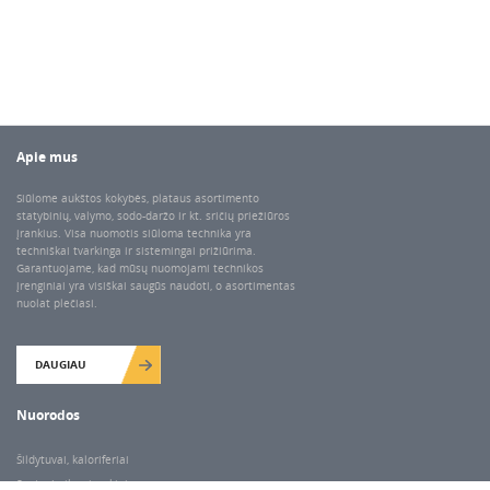
Apie mus
Siūlome aukštos kokybės, plataus asortimento
statybinių, valymo, sodo-daržo ir kt. sričių priežiūros
įrankius. Visa nuomotis siūloma technika yra
techniškai tvarkinga ir sistemingai prižiūrima.
Garantuojame, kad mūsų nuomojami technikos
įrenginiai yra visiškai saugūs naudoti, o asortimentas
nuolat plečiasi.
DAUGIAU
Nuorodos
Šildytuvai, kaloriferiai
Santechnikos įrankiai