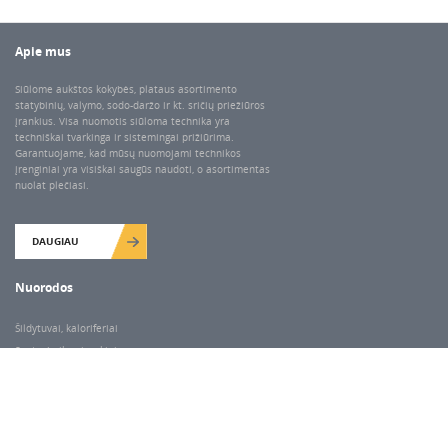
Apie mus
Siūlome aukštos kokybės, plataus asortimento
statybinių, valymo, sodo-daržo ir kt. sričių priežiūros
įrankius. Visa nuomotis siūloma technika yra
techniškai tvarkinga ir sistemingai prižiūrima.
Garantuojame, kad mūsų nuomojami technikos
įrenginiai yra visiškai saugūs naudoti, o asortimentas
nuolat plečiasi.
DAUGIAU
Nuorodos
Šildytuvai, kaloriferiai
Santechnikos įrankiai
Valymo įranga
Keltuvai-pakėlėjai
Betono kaltai ir grąžtai