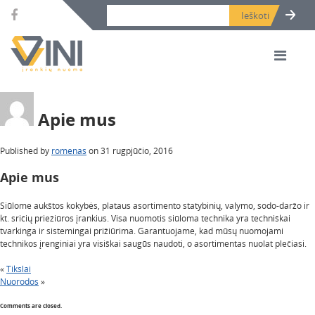
Search bar place.
Apie mus
Published by
romenas
on
31 rugpjūčio, 2016
Apie mus
Siūlome aukštos kokybės, plataus asortimento statybinių, valymo, sodo-daržo ir
kt. sričių priežiūros įrankius. Visa nuomotis siūloma technika yra techniškai
tvarkinga ir sistemingai prižiūrima. Garantuojame, kad mūsų nuomojami
technikos įrenginiai yra visiškai saugūs naudoti, o asortimentas nuolat plečiasi.
«
Tikslai
Nuorodos
»
Comments are closed.