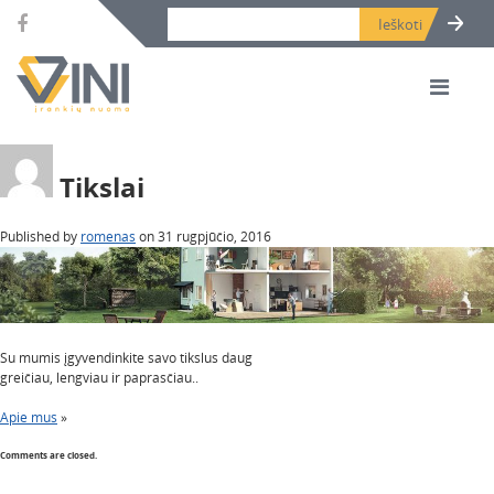
Search bar place.
Tikslai
Published by
romenas
on
31 rugpjūčio, 2016
Su mumis įgyvendinkite savo tikslus daug
greičiau, lengviau ir paprasčiau..
Apie mus
»
Comments are closed.