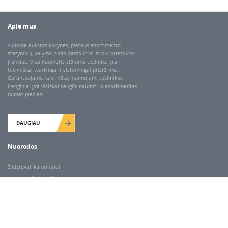
Apie mus
Siūlome aukštos kokybės, plataus asortimento
statybinių, valymo, sodo-daržo ir kt. sričių priežiūros
įrankius. Visa nuomotis siūloma technika yra
techniškai tvarkinga ir sistemingai prižiūrima.
Garantuojame, kad mūsų nuomojami technikos
įrenginiai yra visiškai saugūs naudoti, o asortimentas
nuolat plečiasi.
DAUGIAU
Nuorodos
Šildytuvai, kaloriferiai
Santechnikos įrankiai
Valymo įranga
Keltuvai-pakėlėjai
Betono kaltai ir grąžtai