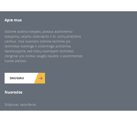
Apie mus
Siūlome aukštos kokybės, plataus asortimento
statybinių, valymo, sodo-daržo ir kt. sričių priežiūros
įrankius. Visa nuomotis siūloma technika yra
techniškai tvarkinga ir sistemingai prižiūrima.
Garantuojame, kad mūsų nuomojami technikos
įrenginiai yra visiškai saugūs naudoti, o asortimentas
nuolat plečiasi.
DAUGIAU
Nuorodos
Šildytuvai, kaloriferiai
Santechnikos įrankiai
Valymo įranga
Keltuvai-pakėlėjai
Betono kaltai ir grąžtai