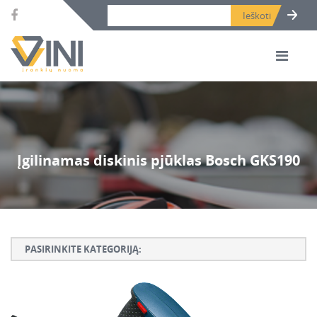
Search bar place.
Įgilinamas diskinis pjūklas Bosch GKS190
PASIRINKITE KATEGORIJĄ:
Armatūros lankstymo, rišimo ir karpymo įrankiai
Betono ardymo ir gręžimo įrankiai
Betono kaltai ir grąžtai, deimantinės karūnos