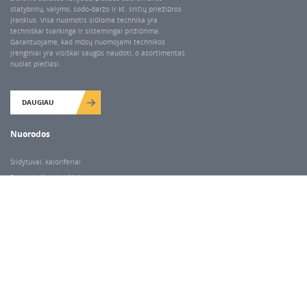
statybinių, valymo, sodo-daržo ir kt. sričių priežiūros
įrankius. Visa nuomotis siūloma technika yra
techniškai tvarkinga ir sistemingai prižiūrima.
Garantuojame, kad mūsų nuomojami technikos
įrenginiai yra visiškai saugūs naudoti, o asortimentas
nuolat plečiasi.
DAUGIAU
Nuorodos
Šildytuvai, kaloriferiai
Santechnikos įrankiai
Valymo įranga
Keltuvai-pakėlėjai
Betono kaltai ir grąžtai
Rekvizitai
Dariaus ir Gireno g. 47, Vilnius
Darbo laikas