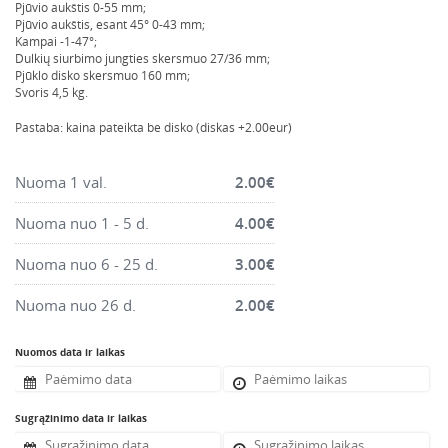
Pjūvio aukštis 0-55 mm;
Montavimo instrumentai
Pjūvio aukštis, esant 45° 0-43 mm;
Kampai -1-47°;
Pneumatika
Dulkių siurbimo jungties skersmuo 27/36 mm;
Pjūklo disko skersmuo 160 mm;
Pastoliai, bokšteliai, stelažai, tvoros, statramščiai,
Svoris 4,5 kg.
perdangos
Plytelių, blokelių, polistirolo pjovimo įrankiai
Pastaba: kaina pateikta be disko (diskas +2.00eur)
Rankiniai sodo ir buities įrankiai
Nuoma 1 val.
2.00
€
Santechnikos įrankiai
Šildytuvai, kaloriferiai, kondicionieriai, jonizatoriai
Nuoma nuo 1 - 5 d.
4.00
€
Sodo ir miško įranga
Nuoma nuo 6 - 25 d.
3.00
€
Suvirinimo įranga
Nuoma nuo 26 d.
2.00
€
Vandens ir purvo siurbliai
Valymo įranga
Nuomos data ir laikas
Viniakaliai, kabiakalės, šaudykliai
Sugrąžinimo data ir laikas