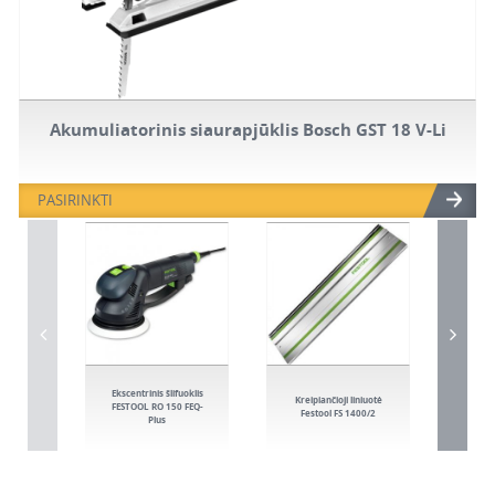
Akumuliatorinis siaurapjūklis Bosch GST 18 V-Li
PASIRINKTI
Ekscentrinis šlifuoklis
Fre
Kreipiančioji liniuotė
FESTOOL RO 150 FEQ-
jun
Festool FS 1400/2
Plus
D